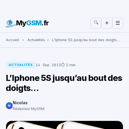
My
GSM
.fr
☀️
🔍
☰
Rechercher :
Accueil
›
Actualités
›
L’Iphone 5S jusqu’au bout des doigts…
14 Sep 2013
⏱ 2 min
ACTUALITÉS
L’Iphone 5S jusqu’au bout des
doigts…
Nicolas
N
Rédacteur MyGSM