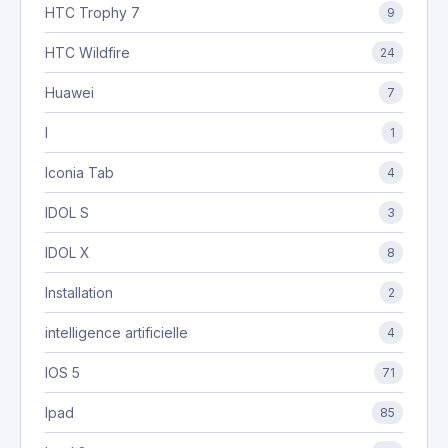
HTC Trophy 7
9
HTC Wildfire
24
Huawei
7
I
1
Iconia Tab
4
IDOL S
3
IDOL X
8
Installation
2
intelligence artificielle
4
IOS 5
71
Ipad
85