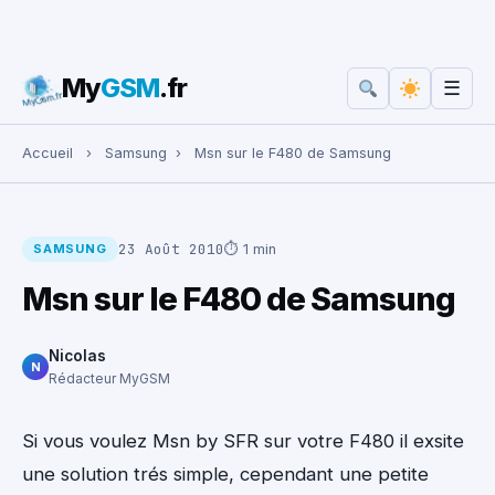
My
GSM
.fr
☰
Rechercher :
Accueil
›
Samsung
›
Msn sur le F480 de Samsung
23 Août 2010
⏱ 1 min
SAMSUNG
Msn sur le F480 de Samsung
Nicolas
N
Rédacteur MyGSM
Si vous voulez Msn by SFR sur votre F480 il exsite
une solution trés simple, cependant une petite