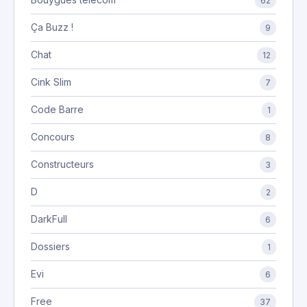
62
Ça Buzz !
9
Chat
12
Cink Slim
7
Code Barre
1
Concours
8
Constructeurs
3
D
2
DarkFull
6
Dossiers
1
Evi
6
Free
37