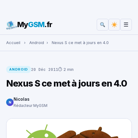
My
GSM
.fr
☰
Rechercher :
Accueil
›
Android
›
Nexus S ce met à jours en 4.0
20 Déc 2011
⏱ 2 min
ANDROID
Nexus S ce met à jours en 4.0
Nicolas
N
Rédacteur MyGSM