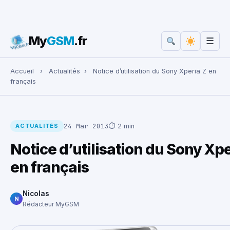
My
GSM
.fr
☰
Rechercher :
Accueil
›
Actualités
›
Notice d’utilisation du Sony Xperia Z en
français
24 Mar 2013
⏱ 2 min
ACTUALITÉS
Notice d’utilisation du Sony Xpe
en français
Nicolas
N
Rédacteur MyGSM