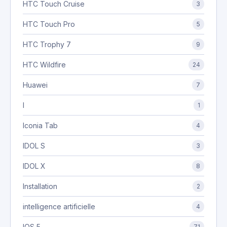
HTC Touch Cruise
3
HTC Touch Pro
5
HTC Trophy 7
9
HTC Wildfire
24
Huawei
7
I
1
Iconia Tab
4
IDOL S
3
IDOL X
8
Installation
2
intelligence artificielle
4
IOS 5
71