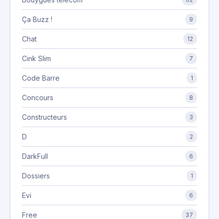
Ça Buzz !
9
Chat
12
Cink Slim
7
Code Barre
1
Concours
8
Constructeurs
3
D
2
DarkFull
6
Dossiers
1
Evi
6
Free
37