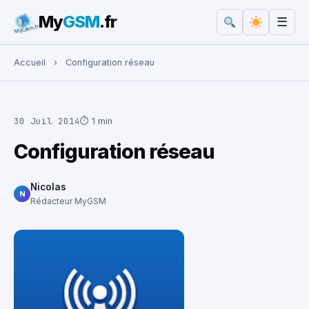
My
GSM
.fr
☰
Rechercher :
Accueil
›
Configuration réseau
30 Juil 2014
⏱ 1 min
Configuration réseau
Nicolas
N
Rédacteur MyGSM