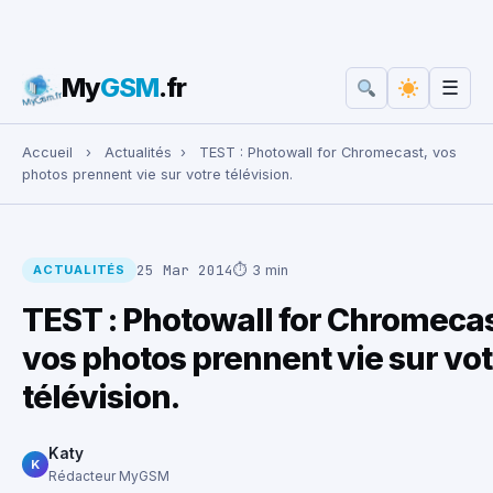
My
GSM
.fr
☰
Rechercher :
Accueil
›
Actualités
›
TEST : Photowall for Chromecast, vos
photos prennent vie sur votre télévision.
25 Mar 2014
⏱ 3 min
ACTUALITÉS
TEST : Photowall for Chromecas
vos photos prennent vie sur vot
télévision.
Katy
K
Rédacteur MyGSM