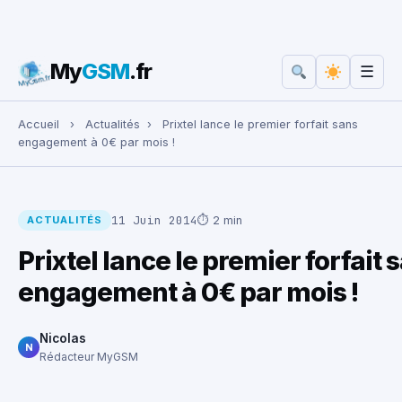
My
GSM
.fr
☰
Rechercher :
Accueil
›
Actualités
›
Prixtel lance le premier forfait sans
engagement à 0€ par mois !
11 Juin 2014
⏱ 2 min
ACTUALITÉS
Prixtel lance le premier forfait 
engagement à 0€ par mois !
Nicolas
N
Rédacteur MyGSM