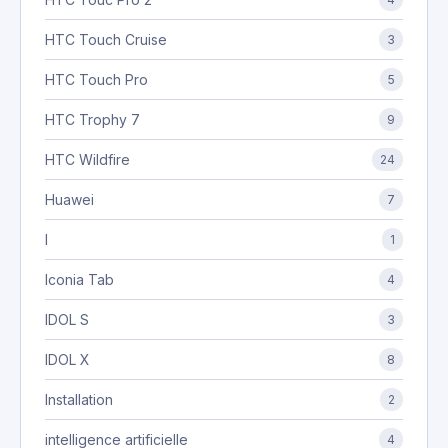
HTC Touch Cruise
3
HTC Touch Pro
5
HTC Trophy 7
9
HTC Wildfire
24
Huawei
7
I
1
Iconia Tab
4
IDOL S
3
IDOL X
8
Installation
2
intelligence artificielle
4