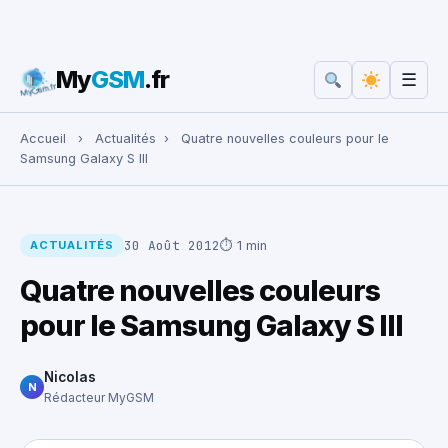
My
GSM
.fr
☰
Rechercher :
Accueil
›
Actualités
›
Quatre nouvelles couleurs pour le
Samsung Galaxy S III
30 Août 2012
⏱ 1 min
ACTUALITÉS
Quatre nouvelles couleurs
pour le Samsung Galaxy S III
Nicolas
N
Rédacteur MyGSM