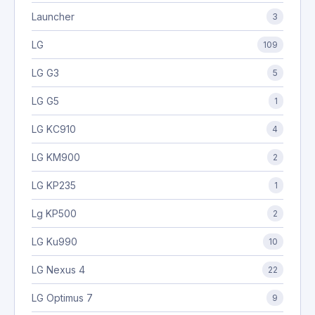
Launcher
3
LG
109
LG G3
5
LG G5
1
LG KC910
4
LG KM900
2
LG KP235
1
Lg KP500
2
LG Ku990
10
LG Nexus 4
22
LG Optimus 7
9