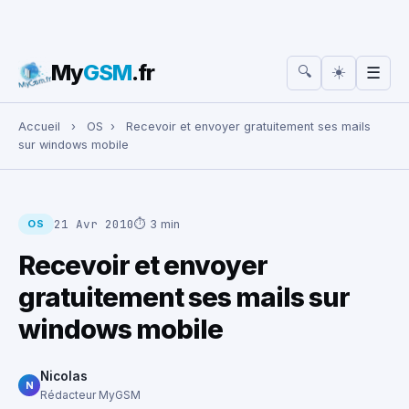
My
GSM
.fr
☀️
🔍
☰
Rechercher :
Accueil
›
OS
›
Recevoir et envoyer gratuitement ses mails
sur windows mobile
21 Avr 2010
⏱ 3 min
OS
Recevoir et envoyer
gratuitement ses mails sur
windows mobile
Nicolas
N
Rédacteur MyGSM