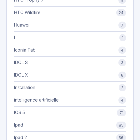
9
HTC Wildfire
24
Huawei
7
I
1
Iconia Tab
4
IDOL S
3
IDOL X
8
Installation
2
intelligence artificielle
4
IOS 5
71
Ipad
85
Ipad 2
56