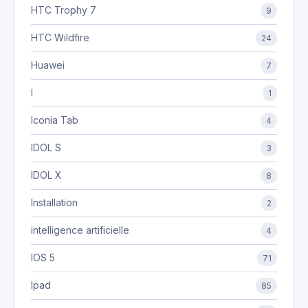
HTC Trophy 7
9
HTC Wildfire
24
Huawei
7
I
1
Iconia Tab
4
IDOL S
3
IDOL X
8
Installation
2
intelligence artificielle
4
IOS 5
71
Ipad
85