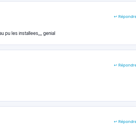
↩ Répondr
u pu les installees,,, genial
↩ Répondr
↩ Répondr