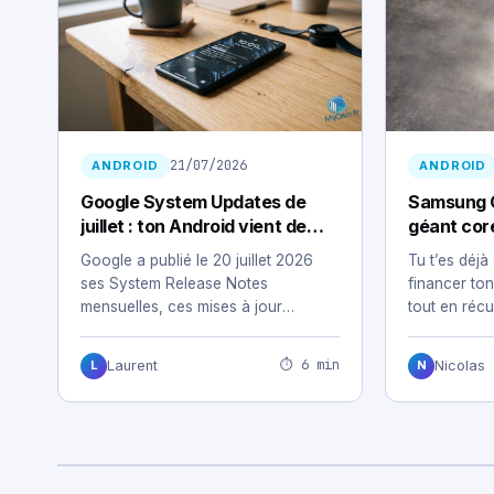
21/07/2026
ANDROID
ANDROID
Google System Updates de
Samsung G
juillet : ton Android vient de
géant cor
changer sans te demander ton
secteur b
Google a publié le 20 juillet 2026
Tu t’es dé
avis
ses System Release Notes
financer to
mensuelles, ces mises à jour
tout en récu
silencieuses qui…
tes achats 
⏱ 6 min
Laurent
Nicolas
L
N