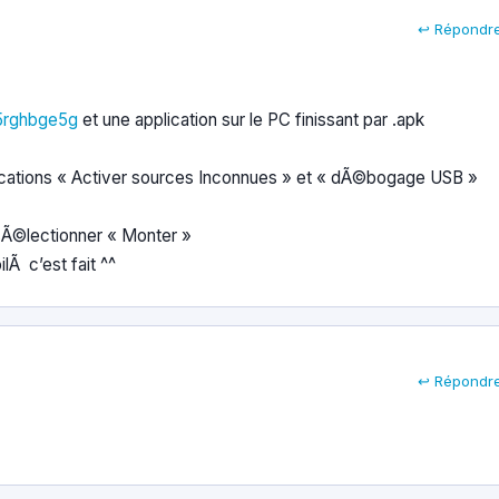
↩ Répondr
x5rghbge5g
et une application sur le PC finissant par .apk
ications « Activer sources Inconnues » et « dÃ©bogage USB »
s sÃ©lectionner « Monter »
ilÃ c’est fait ^^
↩ Répondr