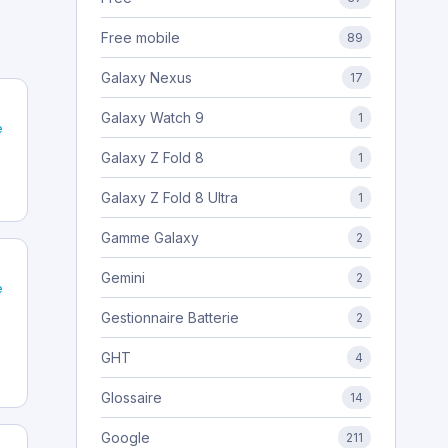
Free mobile
89
Galaxy Nexus
17
Galaxy Watch 9
1
e
Galaxy Z Fold 8
1
Galaxy Z Fold 8 Ultra
1
Gamme Galaxy
2
Gemini
2
e
Gestionnaire Batterie
2
GHT
4
Glossaire
14
Google
211