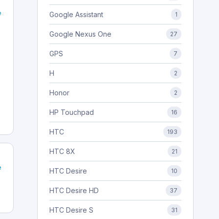
e
Google Assistant
1
Google Nexus One
27
GPS
7
H
2
Honor
2
HP Touchpad
16
HTC
193
HTC 8X
21
e
HTC Desire
10
HTC Desire HD
37
HTC Desire S
31