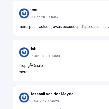
scou
07 Déc 2011 à 04h29
merci pour l’astuce j’avais beaucoup d’application et j’a
dsb
27 Jan 2012 à 19h08
Trop gÃ©niale
merci
Hassanii van der Meyde
18 Avr 2012 à 14h20