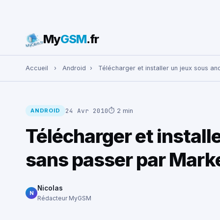
My
GSM
.fr
Rechercher :
Accueil
›
Android
›
Télécharger et installer un jeux sous a
24 Avr 2010
⏱ 2 min
ANDROID
Télécharger et install
sans passer par Mark
Nicolas
N
Rédacteur MyGSM