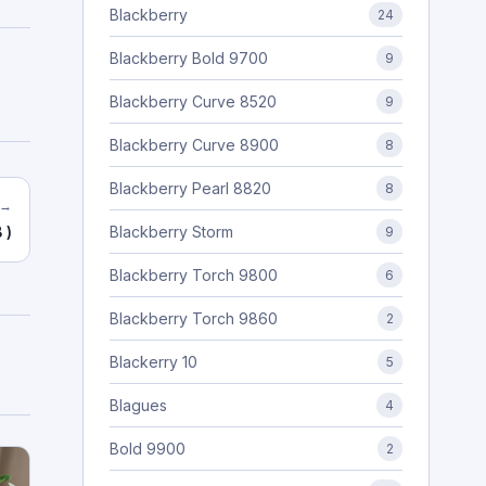
Blackberry
24
Blackberry Bold 9700
9
Blackberry Curve 8520
9
Blackberry Curve 8900
8
Blackberry Pearl 8820
8
 →
Blackberry Storm
 )
9
Blackberry Torch 9800
6
Blackberry Torch 9860
2
Blackerry 10
5
Blagues
4
Bold 9900
2