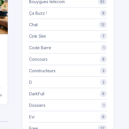
Bouygues telecom
62
Ça Buzz !
9
Chat
12
Cink Slim
7
Code Barre
1
Concours
8
Constructeurs
3
D
2
DarkFull
6
n
Dossiers
1
Evi
6
Free
37