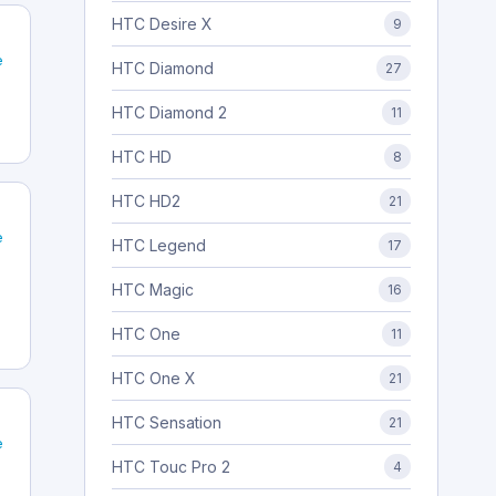
HTC Desire X
9
e
HTC Diamond
27
HTC Diamond 2
11
HTC HD
8
HTC HD2
21
e
HTC Legend
17
HTC Magic
16
HTC One
11
HTC One X
21
HTC Sensation
21
e
HTC Touc Pro 2
4