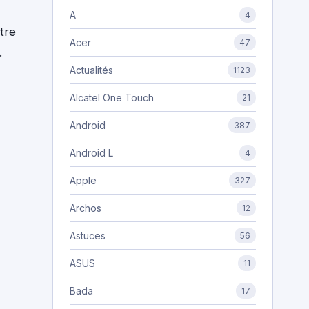
A
4
tre
Acer
47
.
Actualités
1123
Alcatel One Touch
21
Android
387
Android L
4
Apple
327
Archos
12
Astuces
56
ASUS
11
Bada
17