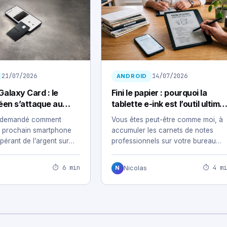
21/07/2026
14/07/2026
ANDROID
alaxy Card : le
Fini le papier : pourquoi la
éen s’attaque au
tablette e-ink est l’outil ultime
ancaire
des professionnels nomades
jà demandé comment
Vous êtes peut-être comme moi, à
n prochain smartphone
accumuler les carnets de notes
pérant de l’argent sur
professionnels sur votre bureau
du…
sans jamais retrouver…
⏱ 6 min
⏱ 4 mi
Nicolas
N