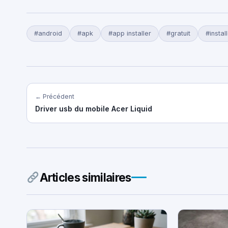
#android
#apk
#app installer
#gratuit
#instal
← Précédent
Driver usb du mobile Acer Liquid
Articles similaires