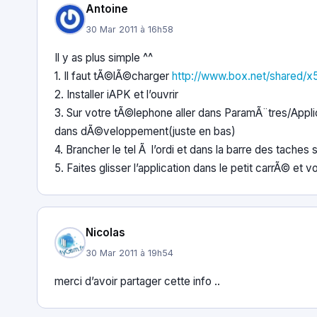
Antoine
30 Mar 2011 à 16h58
Il y as plus simple ^^
1. Il faut tÃ©lÃ©charger
http://www.box.net/shared/
2. Installer iAPK et l’ouvrir
3. Sur votre tÃ©lephone aller dans ParamÃ¨tres/Appl
dans dÃ©veloppement(juste en bas)
4. Brancher le tel Ã l’ordi et dans la barre des tache
5. Faites glisser l’application dans le petit carrÃ© et vo
Nicolas
30 Mar 2011 à 19h54
merci d’avoir partager cette info ..