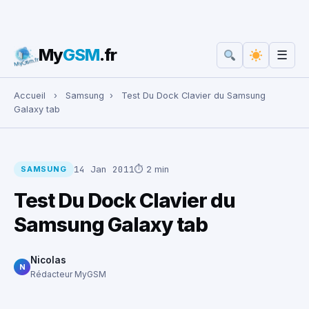
My
GSM
.fr
☰
Rechercher :
Accueil
›
Samsung
›
Test Du Dock Clavier du Samsung
Galaxy tab
14 Jan 2011
⏱ 2 min
SAMSUNG
Test Du Dock Clavier du
Samsung Galaxy tab
Nicolas
N
Rédacteur MyGSM