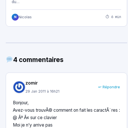
du…
⏱ 6 min
Nicolas
N
4 commentaires
zomir
↩ Répondre
29 Jan 2011 à 16h21
Bonjour,
Avez-vous trouvÃ© comment on fait les caractÃ¨res :
@ Ãª Ã« sur ce clavier
Moi je n’y arrive pas