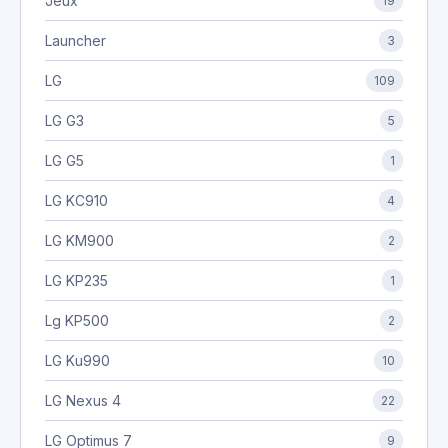
Jeux
19
Launcher
3
LG
109
LG G3
5
LG G5
1
LG KC910
4
LG KM900
2
LG KP235
1
Lg KP500
2
LG Ku990
10
LG Nexus 4
22
LG Optimus 7
9