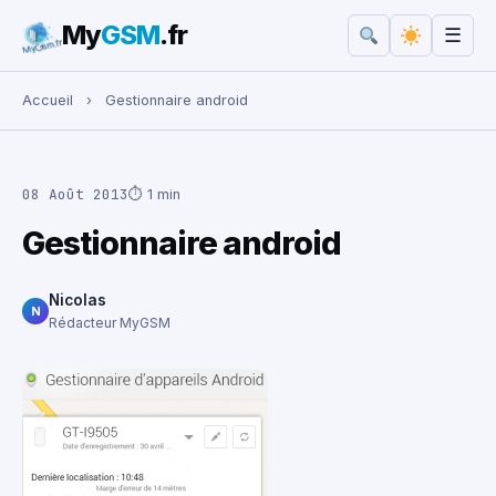
My
GSM
.fr
☰
Rechercher :
Accueil
›
Gestionnaire android
08 Août 2013
⏱ 1 min
Gestionnaire android
Nicolas
N
Rédacteur MyGSM