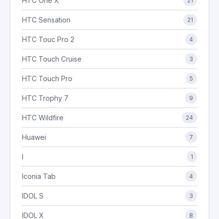
HTC One X
21
HTC Sensation
21
HTC Touc Pro 2
4
HTC Touch Cruise
3
HTC Touch Pro
5
HTC Trophy 7
9
HTC Wildfire
24
Huawei
7
I
1
Iconia Tab
4
IDOL S
3
IDOL X
8