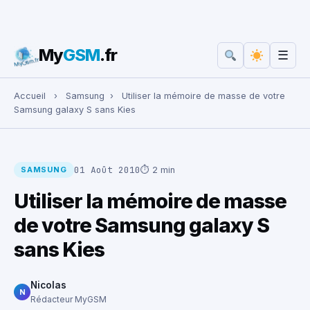
My
GSM
.fr
☰
Rechercher :
Accueil
›
Samsung
›
Utiliser la mémoire de masse de votre
Samsung galaxy S sans Kies
01 Août 2010
⏱ 2 min
SAMSUNG
Utiliser la mémoire de masse
de votre Samsung galaxy S
sans Kies
Nicolas
N
Rédacteur MyGSM