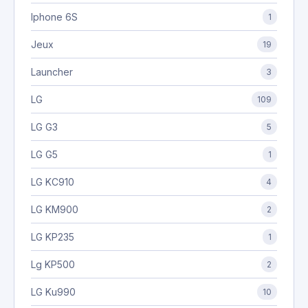
Iphone 6S
1
Jeux
19
Launcher
3
LG
109
LG G3
5
LG G5
1
LG KC910
4
LG KM900
2
LG KP235
1
Lg KP500
2
LG Ku990
10