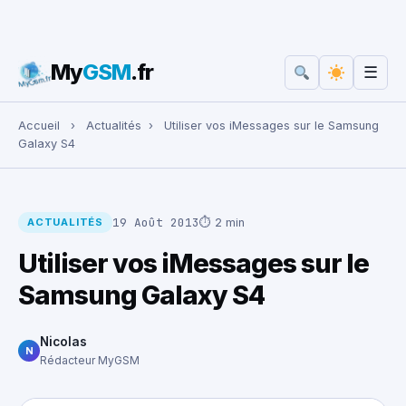
My
GSM
.fr
☰
Rechercher :
Accueil
›
Actualités
›
Utiliser vos iMessages sur le Samsung
Galaxy S4
19 Août 2013
⏱ 2 min
ACTUALITÉS
Utiliser vos iMessages sur le
Samsung Galaxy S4
Nicolas
N
Rédacteur MyGSM