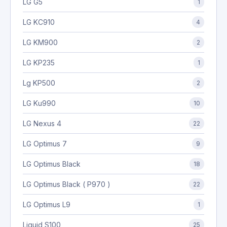
LG G5
1
LG KC910
4
LG KM900
2
LG KP235
1
Lg KP500
2
LG Ku990
10
LG Nexus 4
22
LG Optimus 7
9
LG Optimus Black
18
LG Optimus Black ( P970 )
22
LG Optimus L9
1
Liquid S100
25