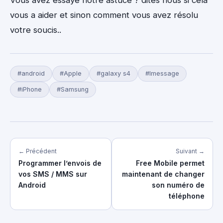
Vous avez essayé notre astuce ? dites nous si cela
vous a aider et sinon comment vous avez résolu
votre soucis..
#android
#Apple
#galaxy s4
#Imessage
#iPhone
#Samsung
← Précédent
Suivant →
Programmer l’envois de
Free Mobile permet
vos SMS / MMS sur
maintenant de changer
Android
son numéro de
téléphone