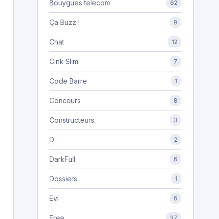
Bouygues telecom
62
Ça Buzz !
9
Chat
12
Cink Slim
7
Code Barre
1
Concours
8
Constructeurs
3
D
2
DarkFull
6
Dossiers
1
Evi
6
Free
37