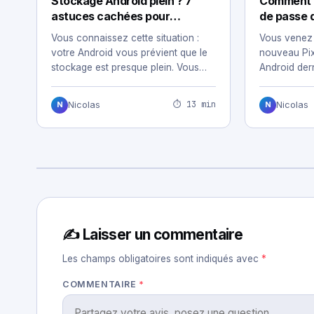
Stockage Android plein ? 7
Comment t
astuces cachées pour
de passe 
récupérer jusqu’à 20 Go sans
Google : l
Vous connaissez cette situation :
Vous venez 
supprimer vos photos
votre Android vous prévient que le
nouveau Pi
stockage est presque plein. Vous
Android dern
passez une…
angoisse v
⏱ 13 min
Nicolas
Nicolas
N
N
✍️ Laisser un commentaire
Les champs obligatoires sont indiqués avec
*
COMMENTAIRE
*