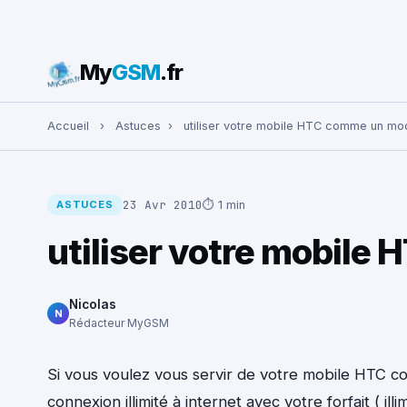
My
GSM
.fr
Rechercher :
Accueil
›
Astuces
›
utiliser votre mobile HTC comme un m
23 Avr 2010
⏱ 1 min
ASTUCES
utiliser votre mobil
Nicolas
N
Rédacteur MyGSM
Si vous voulez vous servir de votre mobile HTC c
connexion illimité à internet avec votre forfait ( il