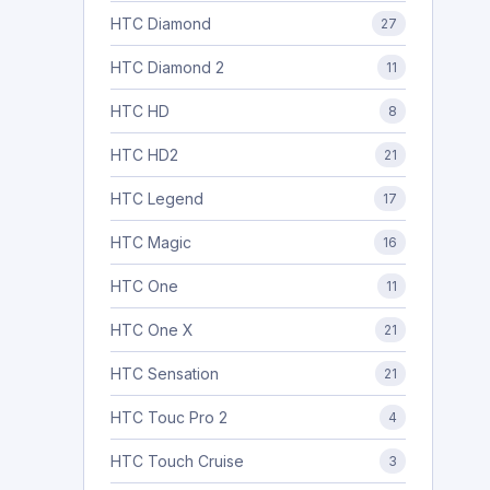
HTC Diamond
27
HTC Diamond 2
11
HTC HD
8
HTC HD2
21
HTC Legend
17
HTC Magic
16
HTC One
11
HTC One X
21
HTC Sensation
21
HTC Touc Pro 2
4
HTC Touch Cruise
3