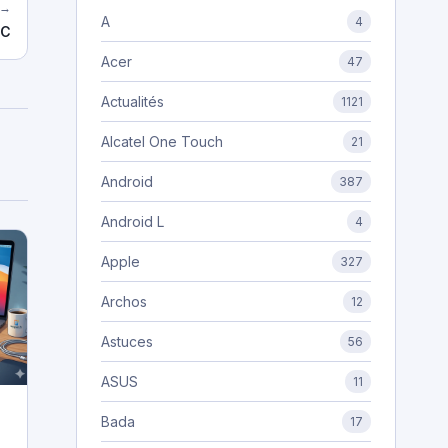
 →
A
4
TC
Acer
47
Actualités
1121
Alcatel One Touch
21
Android
387
Android L
4
Apple
327
Archos
12
Astuces
56
ASUS
11
Bada
17