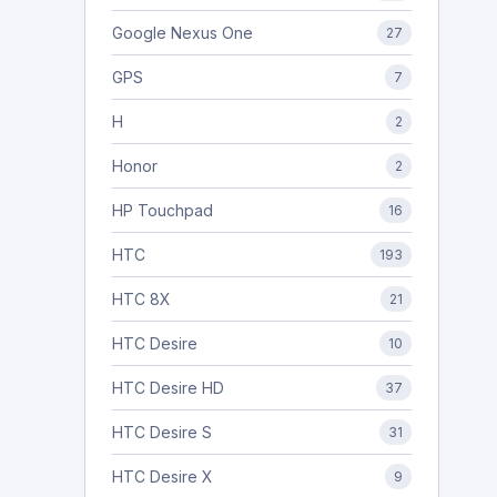
Google Nexus One
27
GPS
7
H
2
Honor
2
HP Touchpad
16
HTC
193
HTC 8X
21
HTC Desire
10
HTC Desire HD
37
HTC Desire S
31
HTC Desire X
9