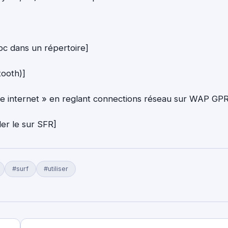
pc dans un répertoire]
tooth)]
ge internet » en reglant connections réseau sur WAP GP
ler le sur SFR]
#surf
#utiliser