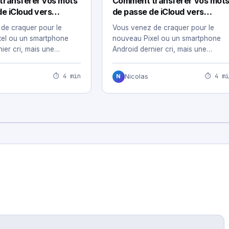
ransférer vos mots
Comment transférer vos mot
de iCloud vers
de passe de iCloud vers
e guide complet
Google : le guide complet
de craquer pour le
Vous venez de craquer pour le
xel ou un smartphone
nouveau Pixel ou un smartphone
ier cri, mais une
Android dernier cri, mais une
ous…
angoisse vous…
⏱ 4 min
⏱ 4 mi
Nicolas
N