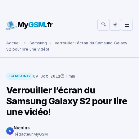
My
GSM
.fr
☀️
🔍
☰
Rechercher :
Accueil
›
Samsung
›
Verrouiller l’écran du Samsung Galaxy
S2 pour lire une vidéo!
09 Oct 2011
⏱ 1 min
SAMSUNG
Verrouiller l’écran du
Samsung Galaxy S2 pour lire
une vidéo!
Nicolas
N
Rédacteur MyGSM