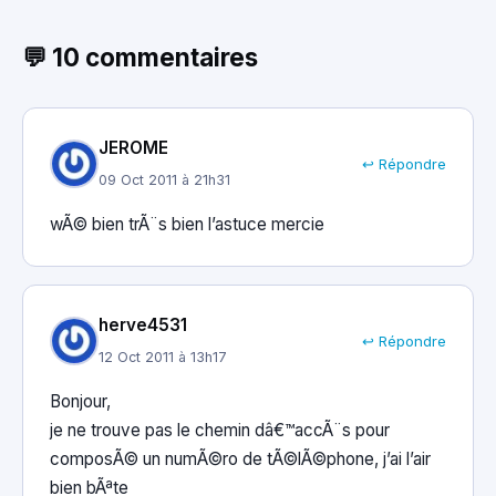
💬 10 commentaires
JEROME
↩ Répondre
09 Oct 2011 à 21h31
wÃ© bien trÃ¨s bien l’astuce mercie
herve4531
↩ Répondre
12 Oct 2011 à 13h17
Bonjour,
je ne trouve pas le chemin dâ€™accÃ¨s pour
composÃ© un numÃ©ro de tÃ©lÃ©phone, j’ai l’air
bien bÃªte