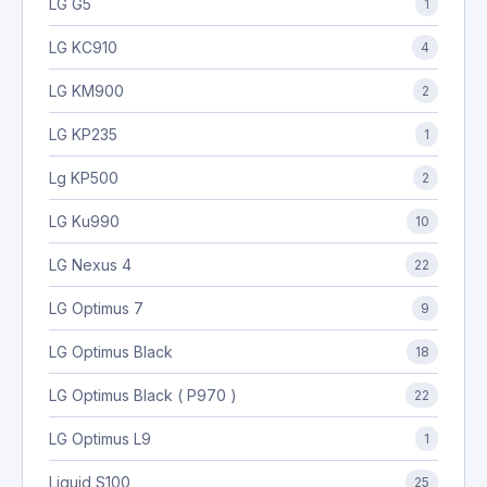
LG G5
1
LG KC910
4
LG KM900
2
LG KP235
1
Lg KP500
2
LG Ku990
10
LG Nexus 4
22
LG Optimus 7
9
LG Optimus Black
18
LG Optimus Black ( P970 )
22
LG Optimus L9
1
Liquid S100
25