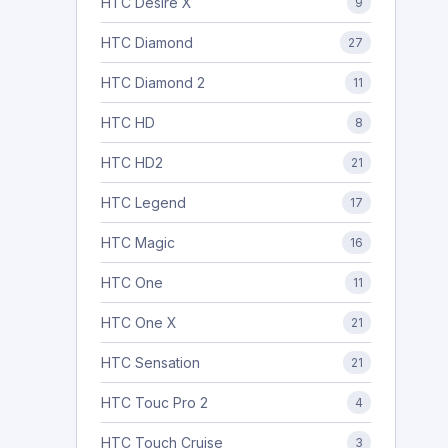
HTC Desire X
9
HTC Diamond
27
HTC Diamond 2
11
HTC HD
8
HTC HD2
21
HTC Legend
17
HTC Magic
16
HTC One
11
HTC One X
21
HTC Sensation
21
HTC Touc Pro 2
4
HTC Touch Cruise
3