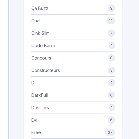
Ça Buzz !
9
Chat
12
Cink Slim
7
Code Barre
1
Concours
8
Constructeurs
3
D
2
DarkFull
6
Dossiers
1
Evi
6
Free
37