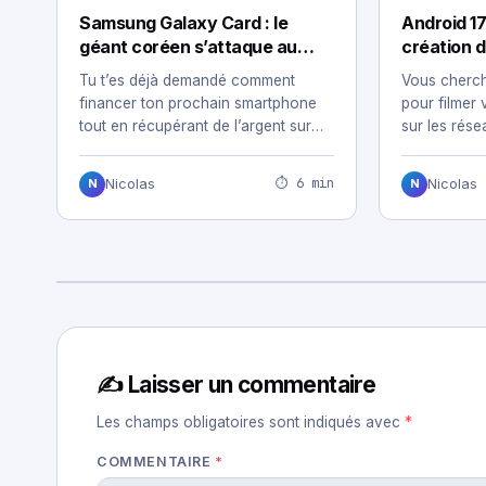
Samsung Galaxy Card : le
Android 17
géant coréen s’attaque au
création d
secteur bancaire
double en
Tu t’es déjà demandé comment
Vous cherc
financer ton prochain smartphone
pour filmer
tout en récupérant de l’argent sur
sur les rés
tes achats du…
apporte…
⏱ 6 min
Nicolas
Nicolas
N
N
✍️ Laisser un commentaire
Les champs obligatoires sont indiqués avec
*
COMMENTAIRE
*