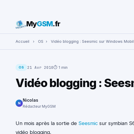
My
GSM
.fr
Rechercher :
Accueil
›
OS
›
Vidéo blogging : Seesmic sur Windows Mobi
21 Avr 2010
⏱ 1 min
OS
Vidéo blogging : See
Nicolas
N
Rédacteur MyGSM
Un mois après la sortie de
Seesmic
sur symbian S6
vidéo blogging.