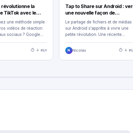
 révolutionne la
Tap to Share sur Android : ver
e TikTok avec le
une nouvelle façon de
registrement
partager vos médias
hez une méthode simple
Le partage de fichiers et de médias
 vos vidéos de réaction
sur Android s’apprête à vivre une
eaux sociaux ? Google
petite révolution. Une récente
analyse…
⏱ 4 min
⏱ 4 mi
Nicolas
N