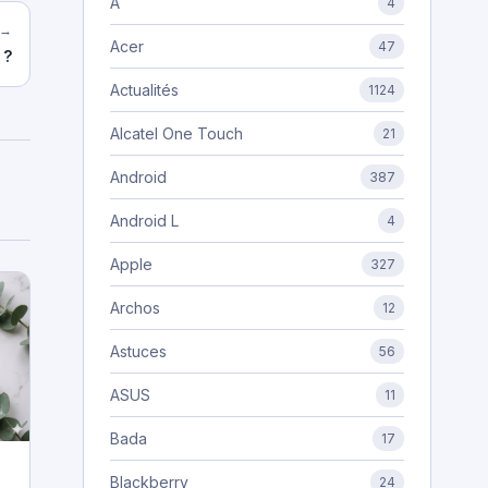
A
4
 →
Acer
47
 ?
Actualités
1124
Alcatel One Touch
21
Android
387
Android L
4
Apple
327
Archos
12
Astuces
56
ASUS
11
Bada
17
Blackberry
24