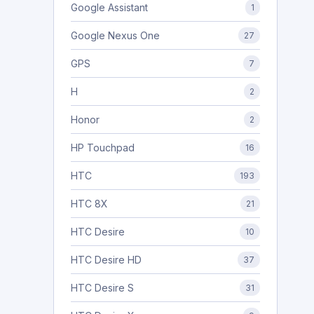
Google Assistant
1
Google Nexus One
27
GPS
7
H
2
Honor
2
HP Touchpad
16
HTC
193
HTC 8X
21
HTC Desire
10
HTC Desire HD
37
HTC Desire S
31