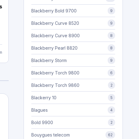
s
Blackberry Bold 9700
9
Blackberry Curve 8520
9
Blackberry Curve 8900
8
Blackberry Pearl 8820
8
n
Blackberry Storm
9
Blackberry Torch 9800
6
Blackberry Torch 9860
2
Blackerry 10
5
Blagues
4
Bold 9900
2
Bouygues telecom
62