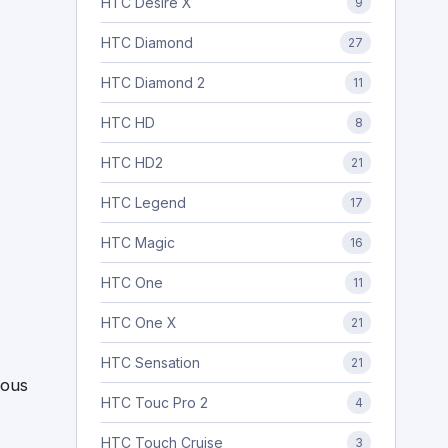
HTC Desire X
9
HTC Diamond
27
HTC Diamond 2
11
HTC HD
8
HTC HD2
21
HTC Legend
17
HTC Magic
16
HTC One
11
HTC One X
21
HTC Sensation
21
vous
HTC Touc Pro 2
4
HTC Touch Cruise
3