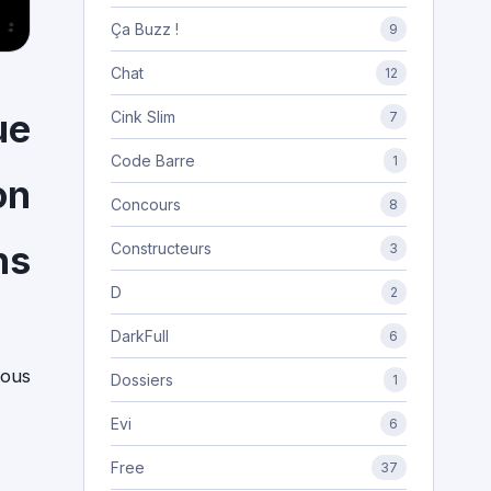
Ça Buzz !
9
Chat
12
ue
Cink Slim
7
Code Barre
1
on
Concours
8
ns
Constructeurs
3
D
2
DarkFull
6
tous
Dossiers
1
Evi
6
Free
37