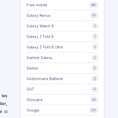
Free mobile
89
Galaxy Nexus
17
Galaxy Watch 9
1
Galaxy Z Fold 8
1
Galaxy Z Fold 8 Ultra
1
Gamme Galaxy
2
Gemini
2
Gestionnaire Batterie
2
GHT
4
 les
Glossaire
14
ier,
Google
211
e ci