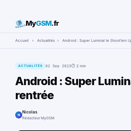
My
GSM
.fr
Rechercher :
Accueil
›
Actualités
›
Android : Super Luminal le Shoot’em U
02 Sep 2013
⏱ 2 min
ACTUALITÉS
Android : Super Lumin
rentrée
Nicolas
N
Rédacteur MyGSM