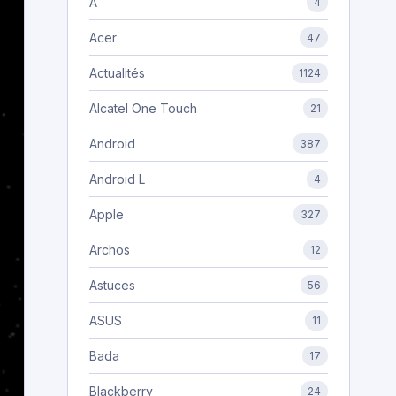
A
4
Acer
47
Actualités
1124
Alcatel One Touch
21
Android
387
Android L
4
Apple
327
Archos
12
Astuces
56
ASUS
11
Bada
17
Blackberry
24