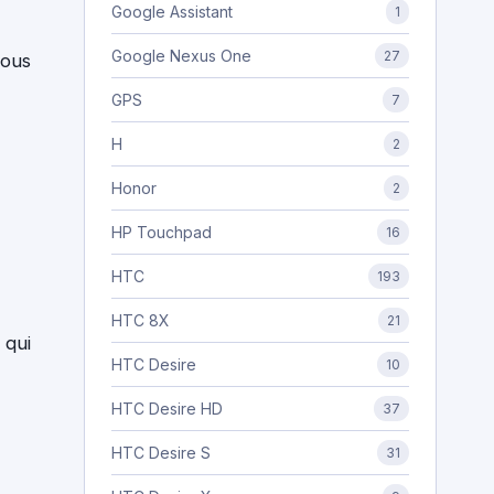
Google Assistant
1
Google Nexus One
27
vous
GPS
7
H
2
Honor
2
HP Touchpad
16
HTC
193
HTC 8X
21
 qui
HTC Desire
10
HTC Desire HD
37
HTC Desire S
31