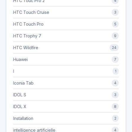
HTC Touc Pro 2
4
HTC Touch Cruise
3
HTC Touch Pro
5
HTC Trophy 7
9
HTC Wildfire
24
Huawei
7
I
1
Iconia Tab
4
IDOL S
3
IDOL X
8
Installation
2
intelligence artificielle
4