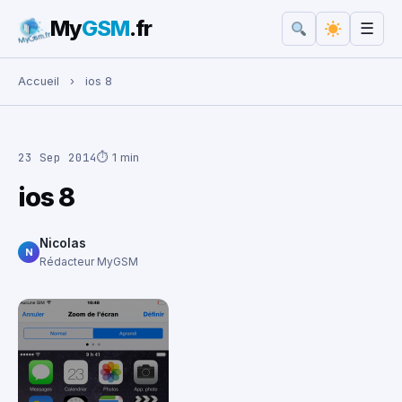
My
GSM
.fr
☰
Rechercher :
Accueil
›
ios 8
23 Sep 2014
⏱ 1 min
ios 8
Nicolas
N
Rédacteur MyGSM