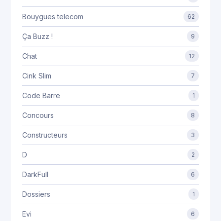
Bouygues telecom
62
Ça Buzz !
9
Chat
12
Cink Slim
7
Code Barre
1
Concours
8
Constructeurs
3
D
2
DarkFull
6
Dossiers
1
Evi
6