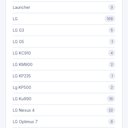
Launcher
3
LG
109
LG G3
5
LG G5
1
LG KC910
4
LG KM900
2
LG KP235
1
Lg KP500
2
LG Ku990
10
LG Nexus 4
22
LG Optimus 7
9