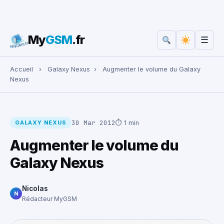
My
GSM
.fr
☰
Rechercher :
Accueil
›
Galaxy Nexus
›
Augmenter le volume du Galaxy
Nexus
30 Mar 2012
⏱ 1 min
GALAXY NEXUS
Augmenter le volume du
Galaxy Nexus
Nicolas
N
Rédacteur MyGSM