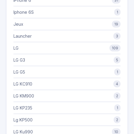
iPhone 6
31
Iphone 6S
1
Jeux
19
Launcher
3
LG
109
LG G3
5
LG G5
1
LG KC910
4
LG KM900
2
LG KP235
1
Lg KP500
2
LG Ku990
10