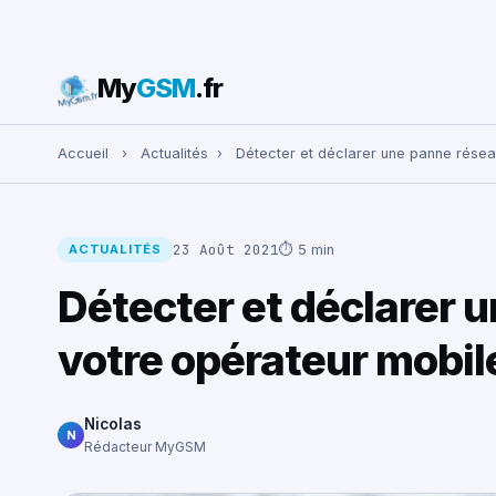
My
GSM
.fr
Rechercher :
Accueil
›
Actualités
›
Détecter et déclarer une panne résea
23 Août 2021
⏱ 5 min
ACTUALITÉS
Détecter et déclarer 
votre opérateur mobil
Nicolas
N
Rédacteur MyGSM