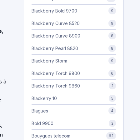
Blackberry Bold 9700
9
Blackberry Curve 8520
9
e
,
Blackberry Curve 8900
8
Blackberry Pearl 8820
8
Blackberry Storm
9
Blackberry Torch 9800
6
s à
Blackberry Torch 9860
2
Blackerry 10
5
t
Blagues
4
Bold 9900
2
,
on
Bouygues telecom
62