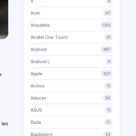
A
4
Acer
47
Actualités
1124
Alcatel One Touch
21
Android
387
Android L
4
Apple
327
e
Archos
12
Astuces
56
ASUS
11
Bada
17
 les
Blackberry
24