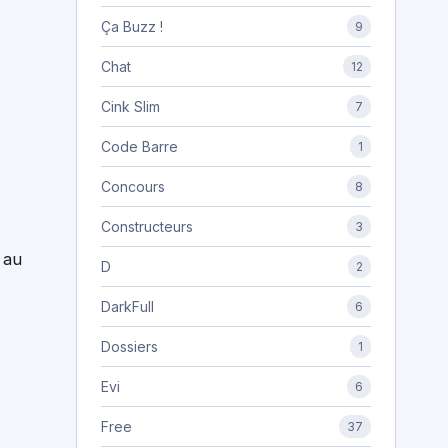
Ça Buzz !
9
Chat
12
Cink Slim
7
Code Barre
1
Concours
8
Constructeurs
3
 au
D
2
DarkFull
6
Dossiers
1
Evi
6
Free
37