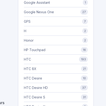
Google Assistant
1
Google Nexus One
27
GPS
7
H
2
Honor
2
HP Touchpad
16
HTC
193
HTC 8X
21
HTC Desire
10
HTC Desire HD
37
HTC Desire S
31
urs