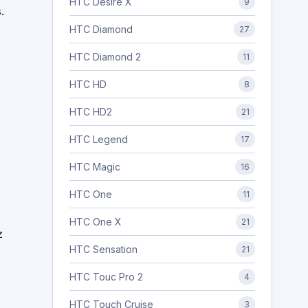
HTC Desire X
9
.
HTC Diamond
27
HTC Diamond 2
11
HTC HD
8
HTC HD2
21
HTC Legend
17
HTC Magic
16
HTC One
11
HTC One X
21
z
HTC Sensation
21
HTC Touc Pro 2
4
HTC Touch Cruise
3