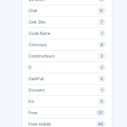
Chat
12
Cink Slim
7
Code Barre
1
Concours
8
Constructeurs
3
D
2
DarkFull
6
Dossiers
1
Evi
6
Free
37
Free mobile
89