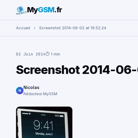
My
GSM
.fr
Rechercher :
Accueil
›
Screenshot 2014-06-02 at 19.52.24
02 Juin 2014
⏱ 1 min
Screenshot 2014-06-0
Nicolas
N
Rédacteur MyGSM