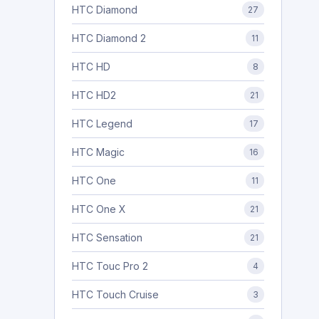
HTC Diamond
27
HTC Diamond 2
11
HTC HD
8
HTC HD2
21
HTC Legend
17
HTC Magic
16
HTC One
11
HTC One X
21
HTC Sensation
21
HTC Touc Pro 2
4
HTC Touch Cruise
3