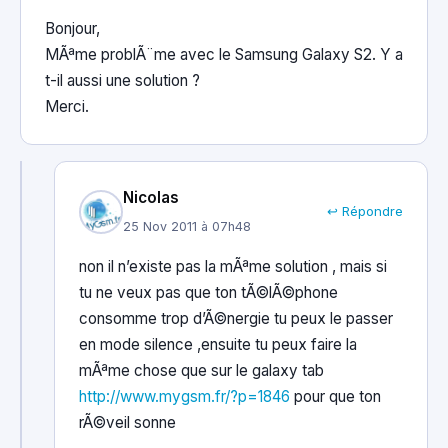
Bonjour,
MÃªme problÃ¨me avec le Samsung Galaxy S2. Y a
t-il aussi une solution ?
Merci.
Nicolas
↩ Répondre
25 Nov 2011 à 07h48
non il n’existe pas la mÃªme solution , mais si
tu ne veux pas que ton tÃ©lÃ©phone
consomme trop d’Ã©nergie tu peux le passer
en mode silence ,ensuite tu peux faire la
mÃªme chose que sur le galaxy tab
http://www.mygsm.fr/?p=1846
pour que ton
rÃ©veil sonne