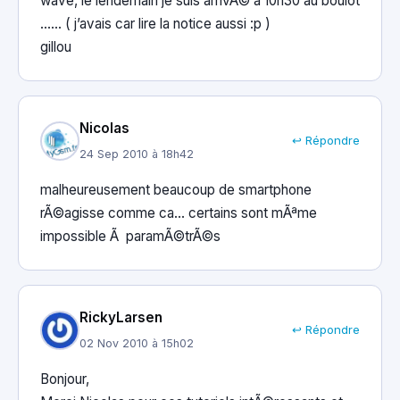
wave, le lendemain je suis arrivÃ© a 10h30 au boulot
…… ( j’avais car lire la notice aussi :p )
gillou
Nicolas
↩ Répondre
24 Sep 2010 à 18h42
malheureusement beaucoup de smartphone
rÃ©agisse comme ca… certains sont mÃªme
impossible Ã paramÃ©trÃ©s
RickyLarsen
↩ Répondre
02 Nov 2010 à 15h02
Bonjour,