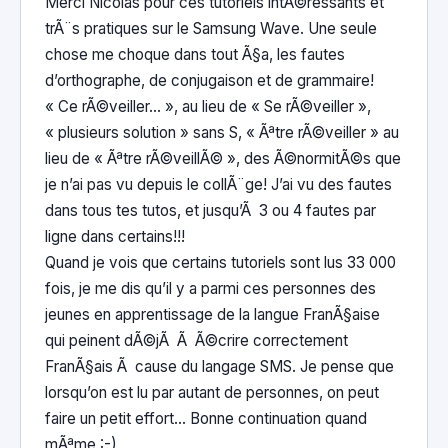
Merci Nicolas pour ces tutoriels intÃ©ressants et
trÃ¨s pratiques sur le Samsung Wave. Une seule
chose me choque dans tout Ã§a, les fautes
d’orthographe, de conjugaison et de grammaire!
« Ce rÃ©veiller… », au lieu de « Se rÃ©veiller »,
« plusieurs solution » sans S, « Ãªtre rÃ©veiller » au
lieu de « Ãªtre rÃ©veillÃ© », des Ã©normitÃ©s que
je n’ai pas vu depuis le collÃ¨ge! J’ai vu des fautes
dans tous tes tutos, et jusqu’Ã 3 ou 4 fautes par
ligne dans certains!!!
Quand je vois que certains tutoriels sont lus 33 000
fois, je me dis qu’il y a parmi ces personnes des
jeunes en apprentissage de la langue FranÃ§aise
qui peinent dÃ©jÃ Ã Ã©crire correctement
FranÃ§ais Ã cause du langage SMS. Je pense que
lorsqu’on est lu par autant de personnes, on peut
faire un petit effort… Bonne continuation quand
mÃªme :-)