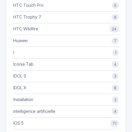
HTC Touch Pro
5
HTC Trophy 7
9
HTC Wildfire
24
Huawei
7
I
1
Iconia Tab
4
IDOL S
3
IDOL X
8
Installation
2
intelligence artificielle
4
IOS 5
71