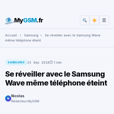
My
GSM
.fr
☰
Rechercher :
Accueil
›
Samsung
›
Se réveiller avec le Samsung Wave
même téléphone éteint
23 Sep 2010
⏱ 1 min
SAMSUNG
Se réveiller avec le Samsung
Wave même téléphone éteint
Nicolas
N
Rédacteur MyGSM