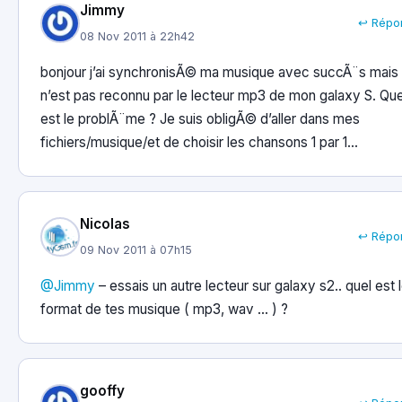
Jimmy
↩ Répo
08 Nov 2011 à 22h42
bonjour j’ai synchronisÃ© ma musique avec succÃ¨s mais 
n’est pas reconnu par le lecteur mp3 de mon galaxy S. Que
est le problÃ¨me ? Je suis obligÃ© d’aller dans mes
fichiers/musique/et de choisir les chansons 1 par 1…
Nicolas
↩ Répo
09 Nov 2011 à 07h15
@Jimmy
– essais un autre lecteur sur galaxy s2.. quel est 
format de tes musique ( mp3, wav … ) ?
gooffy