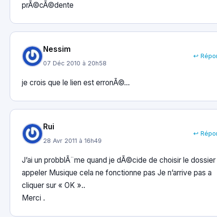
prÃ©cÃ©dente
Nessim
↩ Répo
07 Déc 2010 à 20h58
je crois que le lien est erronÃ©…
Rui
↩ Répo
28 Avr 2011 à 16h49
J’ai un probblÃ¨me quand je dÃ©cide de choisir le dossier
appeler Musique cela ne fonctionne pas Je n’arrive pas a
cliquer sur « OK »..
Merci .