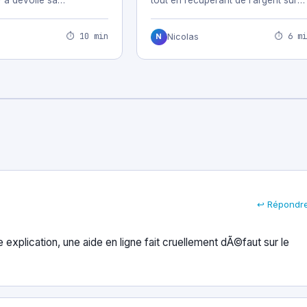
tes achats du…
⏱ 10 min
⏱ 6 mi
Nicolas
N
↩ Répondr
explication, une aide en ligne fait cruellement dÃ©faut sur le