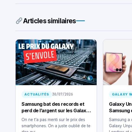
Articles similaires
30/07/2026
ACTUALITÉS
GALAXY 
Samsung bat des records et
Galaxy Un
perd de l’argent sur les Galaxy
Samsung dé
: la mémoire IA dévore ton
l’Ultra, le
On ne t’a pas menti sur le prix des
Samsung a 
smartphone
smartphones. On a juste oublié de te
Galaxy Unpa
dire qui…
Londres et 