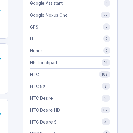
Google Assistant
1
e
Google Nexus One
27
GPS
7
H
2
Honor
2
e
HP Touchpad
16
HTC
193
HTC 8X
21
HTC Desire
10
HTC Desire HD
37
e
HTC Desire S
31