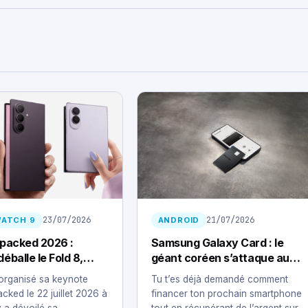
23/07/2026
21/07/2026
WATCH 9
ANDROID
packed 2026 :
Samsung Galaxy Card : le
balle le Fold 8,
géant coréen s’attaque au
 Flip 8 et la Watch 9
secteur bancaire
organisé sa keynote
Tu t’es déjà demandé comment
cked le 22 juillet 2026 à
financer ton prochain smartphone
y a dévoilé sa…
tout en récupérant de l’argent sur