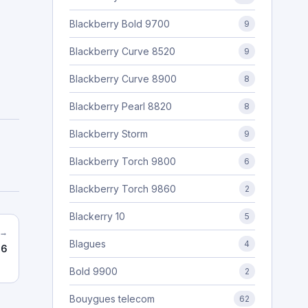
Blackberry Bold 9700
9
Blackberry Curve 8520
9
Blackberry Curve 8900
8
Blackberry Pearl 8820
8
Blackberry Storm
9
Blackberry Torch 9800
6
Blackberry Torch 9860
2
Blackerry 10
5
 →
Blagues
4
86
Bold 9900
2
Bouygues telecom
62