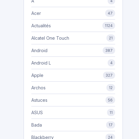
A
4
Acer
47
Actualités
1124
Alcatel One Touch
21
Android
387
Android L
4
Apple
327
Archos
12
Astuces
56
ASUS
11
Bada
17
Blackberry
24