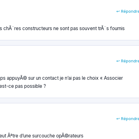
↩ Répondr
os chÃ¨res constructeurs ne sont pas souvent trÃ¨s fournis
↩ Répondr
ps appuyÃ© sur un contact je n’ai pas le choix « Associer
n’est-ce pas possible ?
↩ Répondr
 peut Ãªtre d’une surcouche opÃ©rateurs