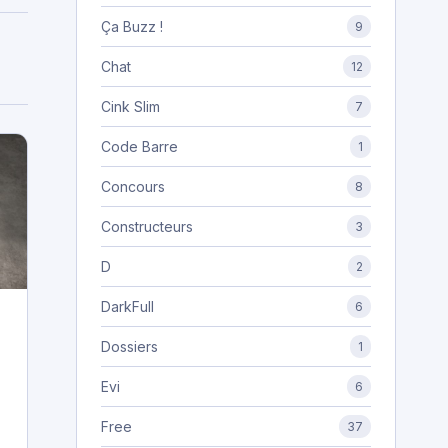
Ça Buzz !
9
Chat
12
Cink Slim
7
Code Barre
1
Concours
8
Constructeurs
3
D
2
DarkFull
6
Dossiers
1
Evi
6
Free
37