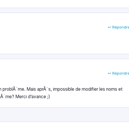
↩ Répondr
↩ Répondr
un problÃ¨me. Mais aprÃ¨s, impossible de modifier les noms et
blÃ¨me? Merci d’avance ;)