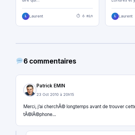
⏱ 6 min
Laurent
Laurent
L
L
6 commentaires
Patrick EMIN
23 Oct 2010 à 20h15
Merci, j’ai cherchÃ© longtemps avant de trouver cette 
tÃ©lÃ©phone…