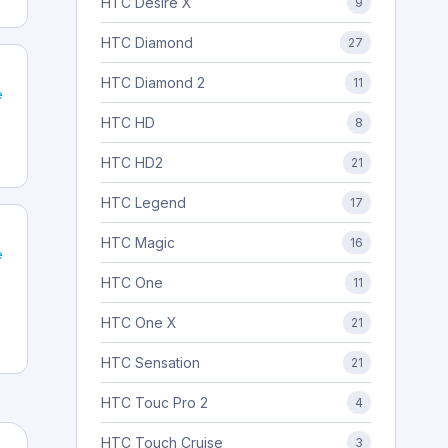
HTC Desire X
9
HTC Diamond
27
HTC Diamond 2
11
e
HTC HD
8
HTC HD2
21
HTC Legend
17
HTC Magic
16
e
HTC One
11
HTC One X
21
HTC Sensation
21
HTC Touc Pro 2
4
HTC Touch Cruise
3