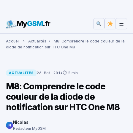
My
GSM
.fr
☰
Rechercher :
Accueil
›
Actualités
›
M8: Comprendre le code couleur de la
diode de notification sur HTC One M8
26 Mai 2014
⏱ 2 min
ACTUALITÉS
M8: Comprendre le code
couleur de la diode de
notification sur HTC One M8
Nicolas
N
Rédacteur MyGSM