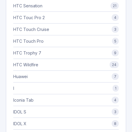
HTC Sensation
21
HTC Touc Pro 2
4
HTC Touch Cruise
3
HTC Touch Pro
5
HTC Trophy 7
9
HTC Wildfire
24
Huawei
7
I
1
Iconia Tab
4
IDOL S
3
IDOL X
8