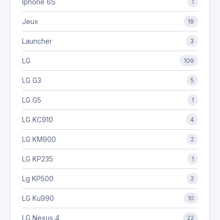
Iphone 6S
1
Jeux
19
Launcher
3
LG
109
LG G3
5
LG G5
1
LG KC910
4
LG KM900
2
LG KP235
1
Lg KP500
2
LG Ku990
10
LG Nexus 4
22