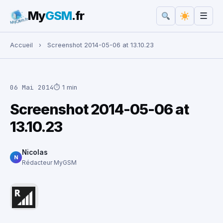
My
GSM
.fr
☰
Rechercher :
Accueil
›
Screenshot 2014-05-06 at 13.10.23
06 Mai 2014
⏱ 1 min
Screenshot 2014-05-06 at
13.10.23
Nicolas
N
Rédacteur MyGSM