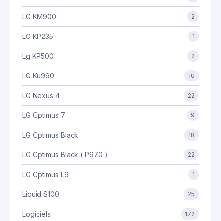
LG KM900
2
LG KP235
1
Lg KP500
2
LG Ku990
10
LG Nexus 4
22
LG Optimus 7
9
LG Optimus Black
18
LG Optimus Black ( P970 )
22
LG Optimus L9
1
Liquid S100
25
Logiciels
172