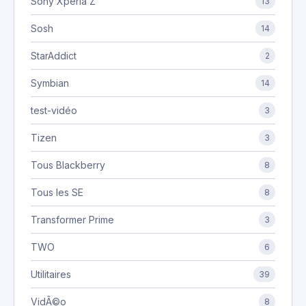
Sony Xperia Z
13
Sosh
14
StarAddict
2
Symbian
14
test-vidéo
3
Tizen
3
Tous Blackberry
8
Tous les SE
8
Transformer Prime
3
TWO
6
Utilitaires
39
VidÃ©o
8