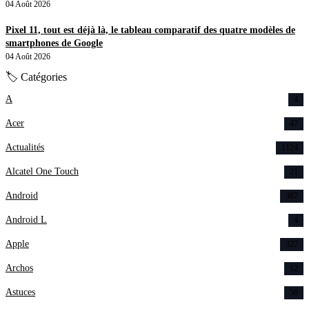
04 Août 2026
Pixel 11, tout est déjà là, le tableau comparatif des quatre modèles de
smartphones de Google
04 Août 2026
🏷 Catégories
A
4
Acer
47
Actualités
1124
Alcatel One Touch
21
Android
387
Android L
4
Apple
327
Archos
12
Astuces
56