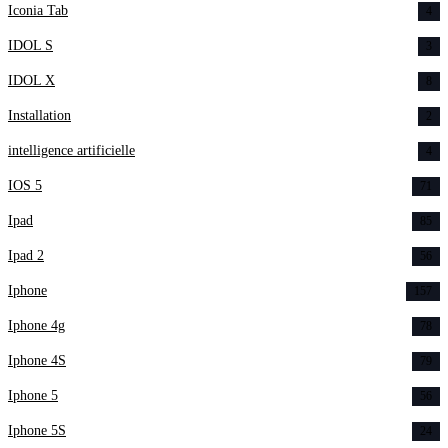
Iconia Tab
4
IDOL S
3
IDOL X
8
Installation
2
intelligence artificielle
4
IOS 5
71
Ipad
85
Ipad 2
56
Iphone
157
Iphone 4g
78
Iphone 4S
79
Iphone 5
56
Iphone 5S
24