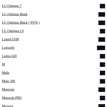
LG Optimus 7
9
LG Optimus Black
18
LG Optimus Black ( P970 )
22
LG Optimus L9
1
Liquid S100
25
Logiciels
172
Lumia 620
2
M
2
Mails
1
Moto 360
2
Motorola
40
Motorola PRO
2
Musique
12