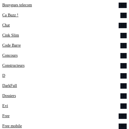
Bouygues telecom
62
Ça Buzz !
9
Chat
12
Cink Slim
7
Code Barre
1
Concours
8
Constructeurs
3
D
2
DarkFull
6
Dossiers
1
Evi
6
Free
37
Free mobile
89