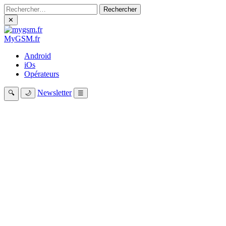
Rechercher :
✕
My
GSM
.fr
Android
iOs
Opérateurs
Newsletter
🔍
🌙
☰