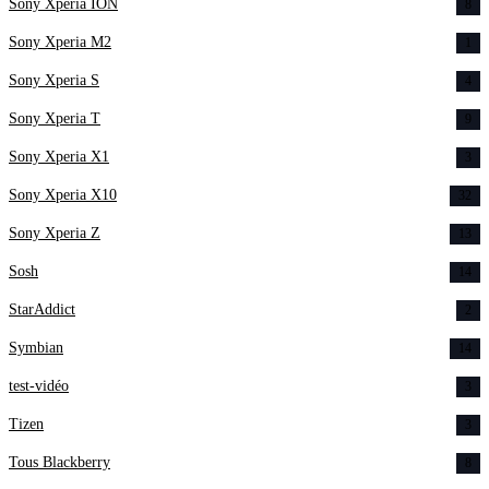
Sony Xperia ION
8
Sony Xperia M2
1
Sony Xperia S
4
Sony Xperia T
9
Sony Xperia X1
3
Sony Xperia X10
32
Sony Xperia Z
13
Sosh
14
StarAddict
2
Symbian
14
test-vidéo
3
Tizen
3
Tous Blackberry
8