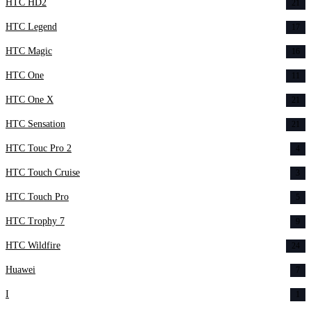
HTC HD2
21
HTC Legend
17
HTC Magic
16
HTC One
11
HTC One X
21
HTC Sensation
21
HTC Touc Pro 2
4
HTC Touch Cruise
3
HTC Touch Pro
5
HTC Trophy 7
9
HTC Wildfire
24
Huawei
7
I
1