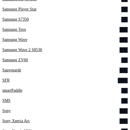
Samsung Player Star
3
Samsung S7350
2
Samsung Teos
10
Samsung Wave
56
Samsung Wave 2 S8530
11
Samsung ZV60
1
Sauvegarde
14
SFR
105
smartPaddle
3
SMS
9
Sony
97
Sony Xperia Arc
25