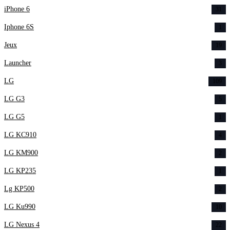
iPhone 6
31
Iphone 6S
1
Jeux
19
Launcher
3
LG
109
LG G3
5
LG G5
1
LG KC910
4
LG KM900
2
LG KP235
1
Lg KP500
2
LG Ku990
10
LG Nexus 4
22