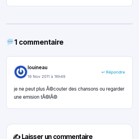
1 commentaire
louineau
↩ Répondre
19 Nov 2011 à 16h49
je ne peut plus Ã©couter des chansons ou regarder
une emision tÃ©lÃ©
✍️ Laisser un commentaire