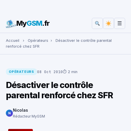
My
GSM
.fr
☰
Rechercher :
Accueil
›
Opérateurs
›
Désactiver le contrôle parental
renforcé chez SFR
08 Oct 2010
⏱ 2 min
OPÉRATEURS
Désactiver le contrôle
parental renforcé chez SFR
Nicolas
N
Rédacteur MyGSM