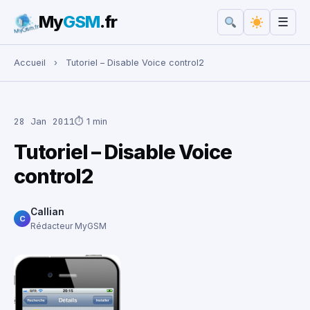
My
GSM
.fr
☰
Rechercher :
Accueil
›
Tutoriel – Disable Voice control2
28 Jan 2011
⏱ 1 min
Tutoriel – Disable Voice
control2
Callian
C
Rédacteur MyGSM