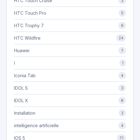
HTC Touch Cruise
3
HTC Touch Pro
5
HTC Trophy 7
9
HTC Wildfire
24
Huawei
7
I
1
Iconia Tab
4
IDOL S
3
IDOL X
8
Installation
2
intelligence artificielle
4
IOS 5
71