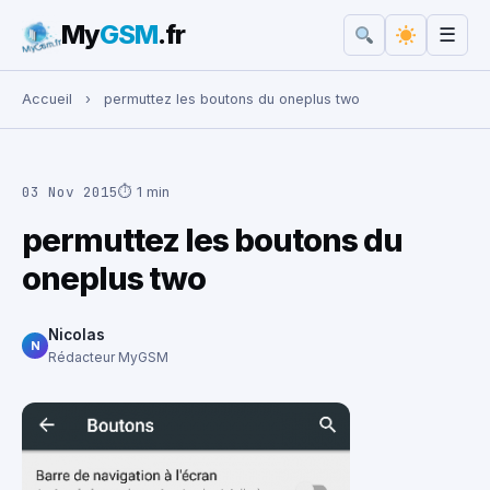
My
GSM
.fr
☰
Rechercher :
Accueil
›
permuttez les boutons du oneplus two
03 Nov 2015
⏱ 1 min
permuttez les boutons du
oneplus two
Nicolas
N
Rédacteur MyGSM