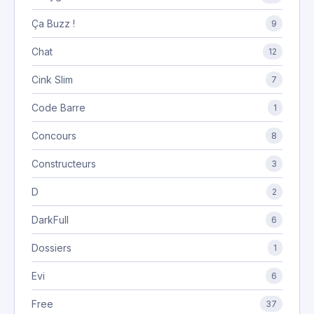
Ça Buzz !
9
Chat
12
Cink Slim
7
Code Barre
1
Concours
8
Constructeurs
3
D
2
DarkFull
6
Dossiers
1
Evi
6
Free
37