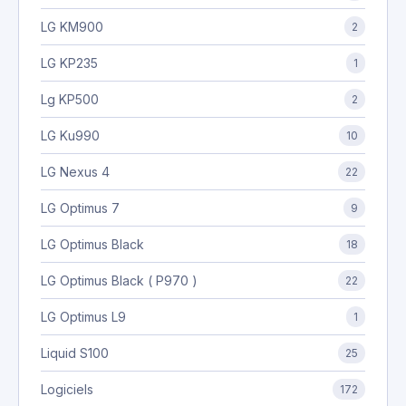
LG KM900
2
LG KP235
1
Lg KP500
2
LG Ku990
10
LG Nexus 4
22
LG Optimus 7
9
LG Optimus Black
18
LG Optimus Black ( P970 )
22
LG Optimus L9
1
Liquid S100
25
Logiciels
172