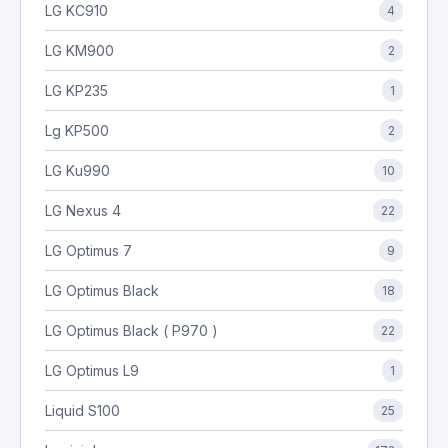
LG KC910
4
LG KM900
2
LG KP235
1
Lg KP500
2
LG Ku990
10
LG Nexus 4
22
LG Optimus 7
9
LG Optimus Black
18
LG Optimus Black ( P970 )
22
LG Optimus L9
1
Liquid S100
25