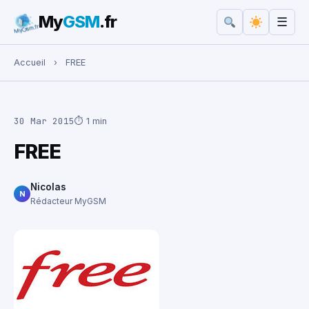
My
GSM
.fr
☰
Rechercher :
Accueil
›
FREE
30 Mar 2015
⏱ 1 min
FREE
Nicolas
N
Rédacteur MyGSM