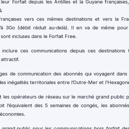
leur Forfait depuis les Antilles et la Guyane françaises
&
 françaises vers ces mêmes destinations et vers la Fr
u’à 3Go (débit réduit au-delà). Il en va de même pour
nt incluses dans le Forfait Free.
inclure ces communications depuis ces destinations 
ttractif.
 usages de communication des abonnés qui voyagent dans
es inégalités territoriales entre l’Outre-Mer et l’Hexagon
t les opérateurs de réseau sur le marché grand public 
oit l’équivalent des 5 semaines de congés, les abonné
 économies.
s grand public pour les communications hors forfait de