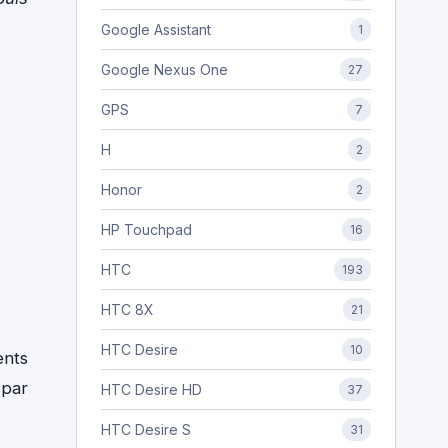
Google Assistant
1
Google Nexus One
27
GPS
7
H
2
Honor
2
HP Touchpad
16
HTC
193
HTC 8X
21
HTC Desire
10
ents
 par
HTC Desire HD
37
HTC Desire S
31