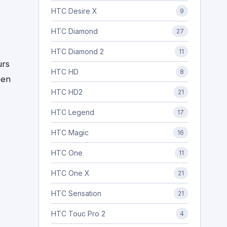
HTC Desire X
9
HTC Diamond
27
HTC Diamond 2
11
urs
HTC HD
8
 en
HTC HD2
21
HTC Legend
17
HTC Magic
16
HTC One
11
HTC One X
21
HTC Sensation
21
HTC Touc Pro 2
4