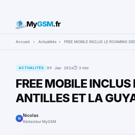
My
GSM
.fr
Rechercher :
Accueil
›
Actualités
›
FREE MOBILE INCLUS LE ROAMING DE
09 Jan 2014
⏱ 3 min
ACTUALITÉS
FREE MOBILE INCLUS 
ANTILLES ET LA GUY
Nicolas
N
Rédacteur MyGSM