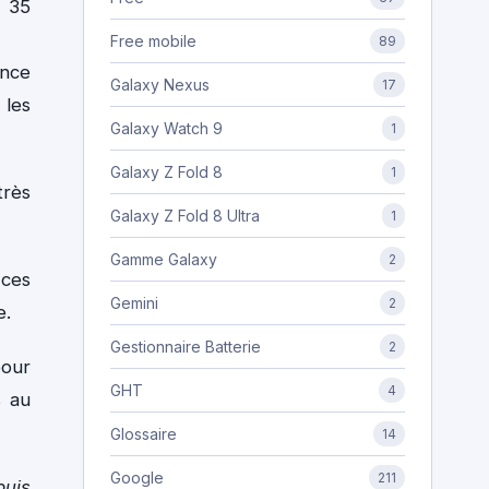
, 35
Free mobile
89
ance
Galaxy Nexus
17
 les
Galaxy Watch 9
1
Galaxy Z Fold 8
1
très
Galaxy Z Fold 8 Ultra
1
Gamme Galaxy
2
 ces
Gemini
2
e.
Gestionnaire Batterie
2
pour
GHT
4
s au
Glossaire
14
Google
211
puis