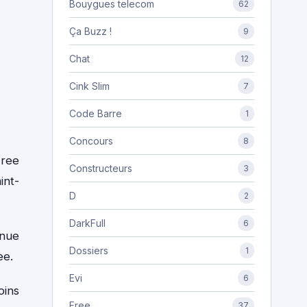
Bouygues telecom
62
Ça Buzz !
9
Chat
12
Cink Slim
7
Code Barre
1
Concours
8
Free
Constructeurs
3
int-
D
2
DarkFull
6
inue
Dossiers
1
ee.
Evi
6
oins
Free
37