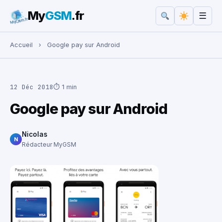
My
GSM
.fr
☰
Rechercher :
Accueil
›
Google pay sur Android
12 Déc 2018
⏱ 1 min
Google pay sur Android
Nicolas
N
Rédacteur MyGSM