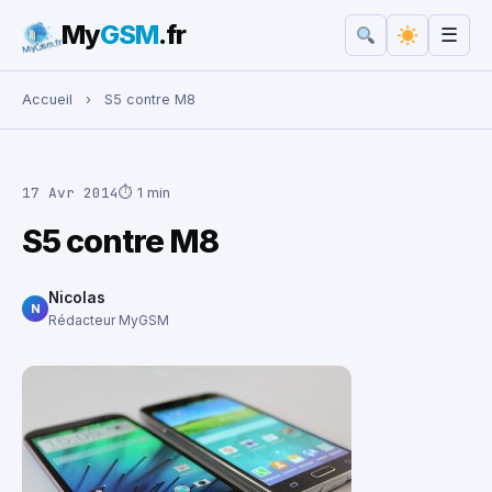
My
GSM
.fr
☰
Rechercher :
Accueil
›
S5 contre M8
17 Avr 2014
⏱ 1 min
S5 contre M8
Nicolas
N
Rédacteur MyGSM