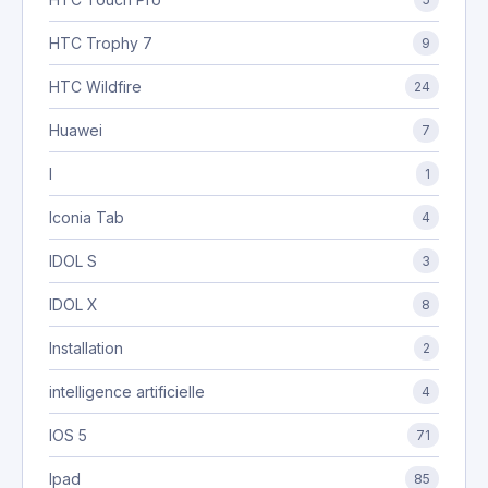
HTC Trophy 7
9
HTC Wildfire
24
Huawei
7
I
1
Iconia Tab
4
IDOL S
3
IDOL X
8
Installation
2
intelligence artificielle
4
IOS 5
71
Ipad
85