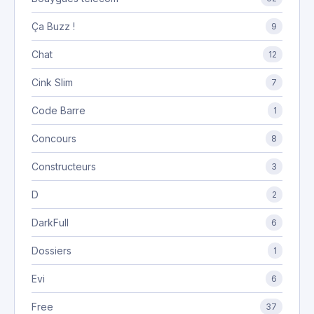
Ça Buzz !
9
Chat
12
Cink Slim
7
Code Barre
1
Concours
8
Constructeurs
3
D
2
DarkFull
6
Dossiers
1
Evi
6
Free
37