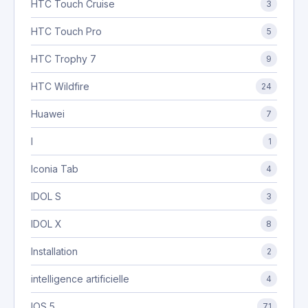
HTC Touch Cruise
3
HTC Touch Pro
5
HTC Trophy 7
9
HTC Wildfire
24
Huawei
7
I
1
Iconia Tab
4
IDOL S
3
IDOL X
8
Installation
2
intelligence artificielle
4
IOS 5
71