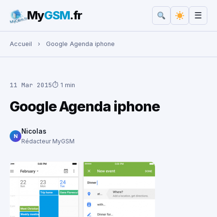
My
GSM
.fr
☰
Rechercher :
Accueil
›
Google Agenda iphone
11 Mar 2015
⏱ 1 min
Google Agenda iphone
Nicolas
N
Rédacteur MyGSM