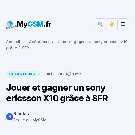
My
GSM
.fr
☰
Rechercher :
Accueil
›
Opérateurs
›
Jouer et gagner un sony ericsson X10
grâce à SFR
01 Juil 2010
⏱ 1 min
OPÉRATEURS
Jouer et gagner un sony
ericsson X10 grâce à SFR
Nicolas
N
Rédacteur MyGSM