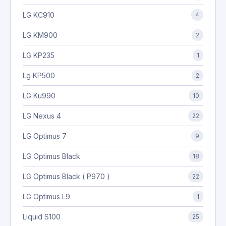
LG KC910
4
LG KM900
2
LG KP235
1
Lg KP500
2
LG Ku990
10
LG Nexus 4
22
LG Optimus 7
9
LG Optimus Black
18
LG Optimus Black ( P970 )
22
LG Optimus L9
1
Liquid S100
25