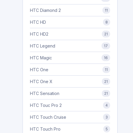
HTC Diamond 2
11
HTC HD
8
HTC HD2
21
HTC Legend
17
HTC Magic
16
HTC One
11
HTC One X
21
HTC Sensation
21
HTC Touc Pro 2
4
HTC Touch Cruise
3
HTC Touch Pro
5