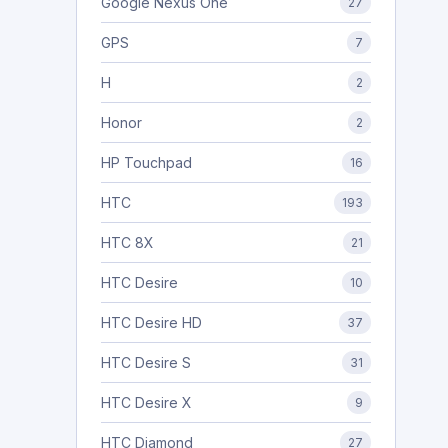
Google Nexus One
27
GPS
7
H
2
Honor
2
HP Touchpad
16
HTC
193
HTC 8X
21
HTC Desire
10
HTC Desire HD
37
HTC Desire S
31
HTC Desire X
9
HTC Diamond
27