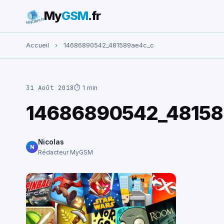
My
GSM
.fr
Rechercher :
Accueil
›
14686890542_481589ae4c_c
31 Août 2018
⏱ 1 min
14686890542_48158
Nicolas
N
Rédacteur MyGSM