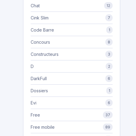
Chat
12
Cink Slim
7
Code Barre
1
Concours
8
Constructeurs
3
D
2
DarkFull
6
Dossiers
1
Evi
6
Free
37
Free mobile
89