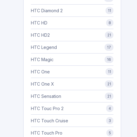
HTC Diamond 2
11
HTC HD
8
HTC HD2
21
HTC Legend
17
HTC Magic
16
HTC One
11
HTC One X
21
HTC Sensation
21
HTC Touc Pro 2
4
HTC Touch Cruise
3
HTC Touch Pro
5