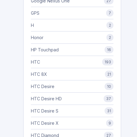
Google Nexus One
27
GPS
7
H
2
Honor
2
HP Touchpad
16
HTC
193
HTC 8X
21
HTC Desire
10
HTC Desire HD
37
HTC Desire S
31
HTC Desire X
9
HTC Diamond
27