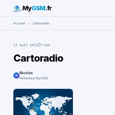
My
GSM
.fr
Rechercher :
Accueil
›
Cartoradio
13 Août 2013
⏱ 1 min
Cartoradio
Nicolas
N
Rédacteur MyGSM