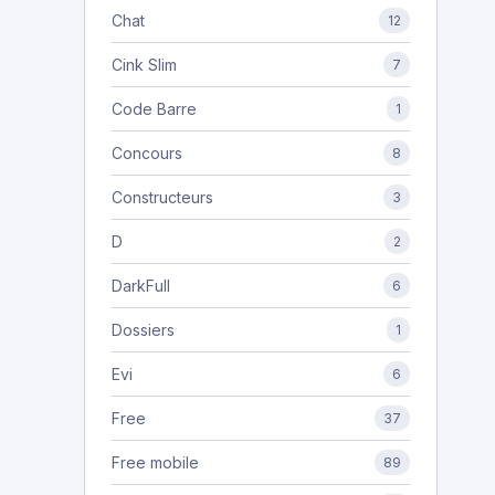
Chat
12
Cink Slim
7
Code Barre
1
Concours
8
Constructeurs
3
D
2
DarkFull
6
Dossiers
1
Evi
6
Free
37
Free mobile
89