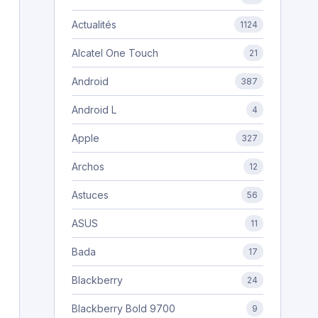
Actualités
1124
Alcatel One Touch
21
Android
387
Android L
4
Apple
327
Archos
12
Astuces
56
ASUS
11
Bada
17
Blackberry
24
Blackberry Bold 9700
9