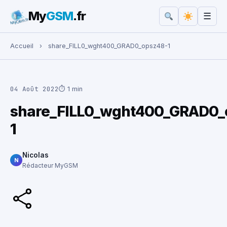
My
GSM
.fr
☰
Rechercher :
Accueil
›
share_FILL0_wght400_GRAD0_opsz48-1
04 Août 2022
⏱ 1 min
share_FILL0_wght400_GRAD0_
1
Nicolas
N
Rédacteur MyGSM