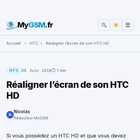
My
GSM
.fr
☰
Rechercher :
Accueil
›
HTC
›
Réaligner l’écran de son HTC HD
08 Juin 2010
⏱ 1 min
HTC
Réaligner l’écran de son HTC
HD
Nicolas
N
Rédacteur MyGSM
Si vous possédez un HTC HD et que vous devez