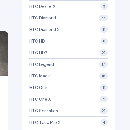
HTC Desire X
9
HTC Diamond
27
HTC Diamond 2
11
HTC HD
8
HTC HD2
21
HTC Legend
17
HTC Magic
16
HTC One
11
HTC One X
21
HTC Sensation
21
HTC Touc Pro 2
4