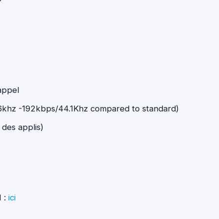
appel
16khz -192kbps/44.1Khz compared to standard)
 des applis)
 :
ici