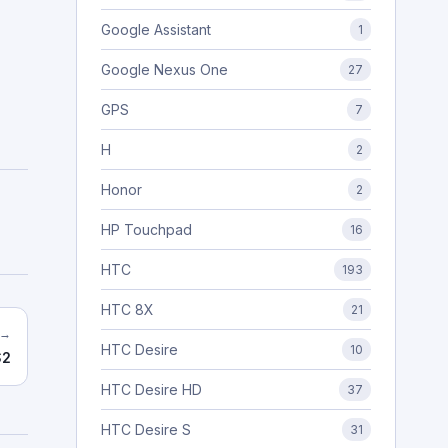
Google Assistant
1
Google Nexus One
27
GPS
7
H
2
Honor
2
HP Touchpad
16
HTC
193
HTC 8X
21
 →
HTC Desire
10
S2
HTC Desire HD
37
HTC Desire S
31