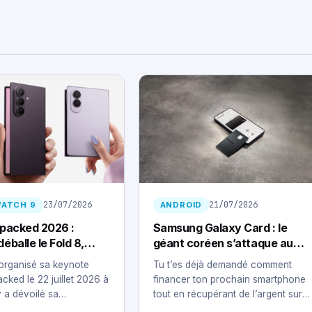
23/07/2026
21/07/2026
WATCH 9
ANDROID
packed 2026 :
Samsung Galaxy Card : le
balle le Fold 8,
géant coréen s’attaque au
 Flip 8 et la Watch 9
secteur bancaire
organisé sa keynote
Tu t’es déjà demandé comment
cked le 22 juillet 2026 à
financer ton prochain smartphone
y a dévoilé sa…
tout en récupérant de l’argent sur
tes achats du…