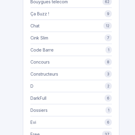
Bouygues telecom
62
Ça Buzz !
9
Chat
12
Cink Slim
7
Code Barre
1
Concours
8
Constructeurs
3
D
2
DarkFull
6
Dossiers
1
Evi
6
Free
37