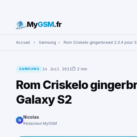
My
GSM
.fr
Rechercher :
Accueil
›
Samsung
›
Rom Criskelo gingerbread 2.3.4 pour
14 Juil 2011
⏱ 2 min
SAMSUNG
Rom Criskelo gingerb
Galaxy S2
Nicolas
N
Rédacteur MyGSM