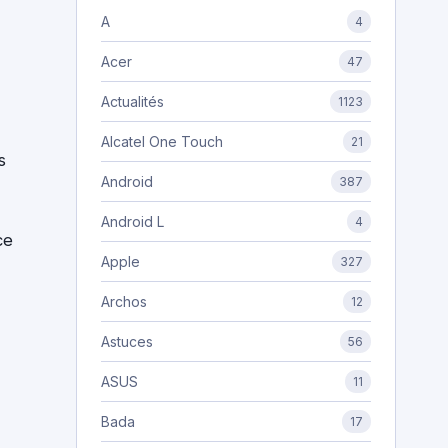
A
4
Acer
47
Actualités
1123
Alcatel One Touch
21
s
Android
387
Android L
4
ce
Apple
327
Archos
12
Astuces
56
ASUS
11
Bada
17