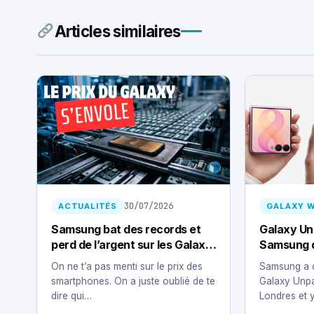
Articles similaires
30/07/2026
ACTUALITÉS
GALAXY 
Samsung bat des records et
Galaxy Un
perd de l’argent sur les Galaxy
Samsung dé
: la mémoire IA dévore ton
l’Ultra, le
On ne t’a pas menti sur le prix des
Samsung a 
smartphone
smartphones. On a juste oublié de te
Galaxy Unpa
dire qui…
Londres et 