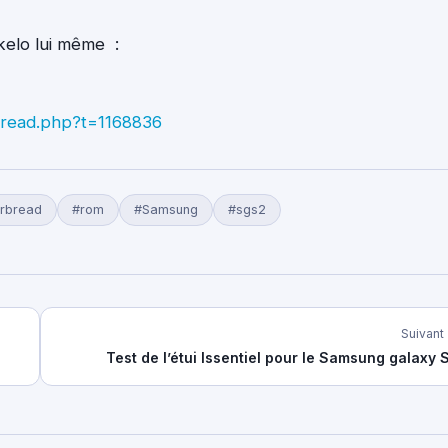
skelo lui même :
hread.php?t=1168836
rbread
#rom
#Samsung
#sgs2
Suivant
Test de l’étui Issentiel pour le Samsung galaxy 