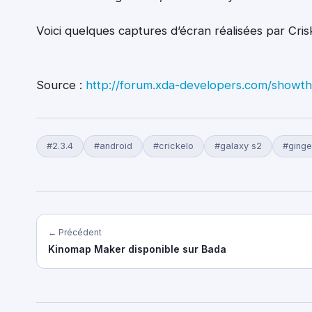
Voici quelques captures d’écran réalisées par Cri
Source :
http://forum.xda-developers.com/showt
#2.3.4
#android
#crickelo
#galaxy s2
#ginge
← Précédent
Kinomap Maker disponible sur Bada