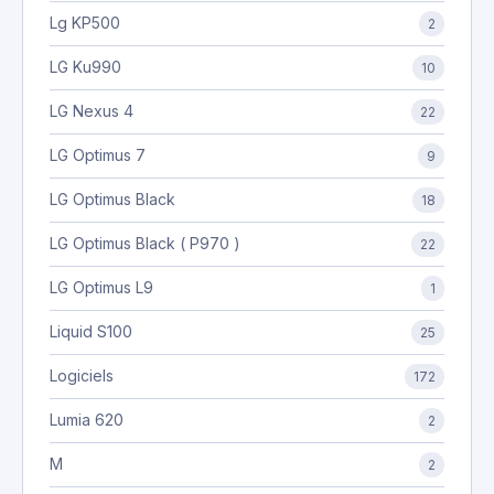
Lg KP500
2
LG Ku990
10
LG Nexus 4
22
LG Optimus 7
9
LG Optimus Black
18
LG Optimus Black ( P970 )
22
LG Optimus L9
1
Liquid S100
25
Logiciels
172
Lumia 620
2
M
2