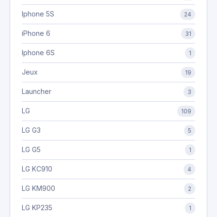
Iphone 5S
24
iPhone 6
31
Iphone 6S
1
Jeux
19
Launcher
3
LG
109
LG G3
5
LG G5
1
LG KC910
4
LG KM900
2
LG KP235
1