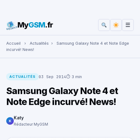
My
GSM
.fr
☰
Rechercher :
Accueil
›
Actualités
›
Samsung Galaxy Note 4 et Note Edge
incurvé! News!
03 Sep 2014
⏱ 3 min
ACTUALITÉS
Samsung Galaxy Note 4 et
Note Edge incurvé! News!
Katy
K
Rédacteur MyGSM