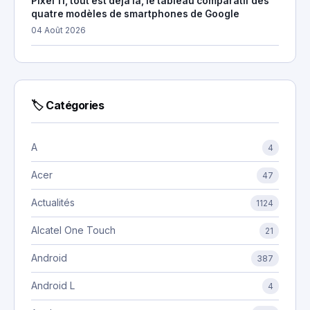
Pixel 11, tout est déjà là, le tableau comparatif des
quatre modèles de smartphones de Google
04 Août 2026
🏷 Catégories
A
4
Acer
47
Actualités
1124
Alcatel One Touch
21
Android
387
Android L
4