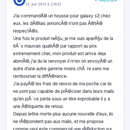
12 Juil 2013 à 23h31
J’ai commandÃ© un housse pour galaxy s3 chez
eux, les dÃ©lais annoncÃ© n’ont pas Ã©tÃ©
respectÃ©s.
Une fois le produit reÃ§u, je me suis aperÃ§u de la
trÃ¨s mauvais qualitÃ© par rapport au prix
extremement cher, mon produit est arrive deja
abimÃ©, j’ai du le renvoyer il m’en on envoyÃ© un
autre d’une autre gamme moins chÃ¨re sans me
rembourser la diffÃ©rence.
J’ai payÃ© les frais de renvoi de ma poche car ils
ne sont pas capable de prÃ©ciser dans leurs mails
qu’en piÃ¨ce jointe sous un titre improbable il y a
une Ã©tiquette de retour.
Depuis lettre morte plus aucune nouvelle d’eux, ils
ne rÃ©pondent pas aux mails, et me propose
comme seul este commercial une rÃ©duction sur