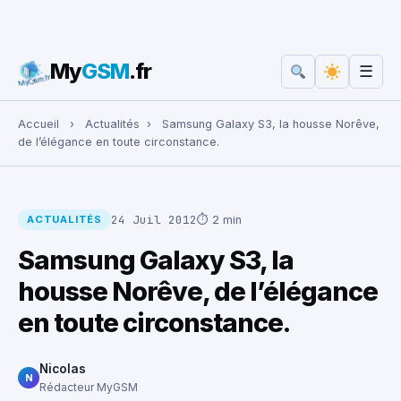
My
GSM
.fr
☰
Rechercher :
Accueil
›
Actualités
›
Samsung Galaxy S3, la housse Norêve,
de l’élégance en toute circonstance.
24 Juil 2012
⏱ 2 min
ACTUALITÉS
Samsung Galaxy S3, la
housse Norêve, de l’élégance
en toute circonstance.
Nicolas
N
Rédacteur MyGSM