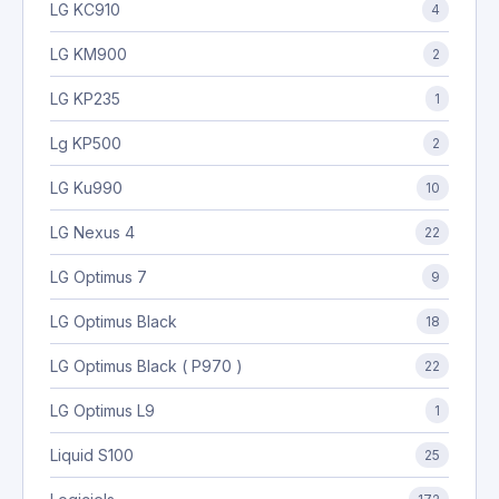
LG KC910
4
LG KM900
2
LG KP235
1
Lg KP500
2
LG Ku990
10
LG Nexus 4
22
LG Optimus 7
9
LG Optimus Black
18
LG Optimus Black ( P970 )
22
LG Optimus L9
1
Liquid S100
25