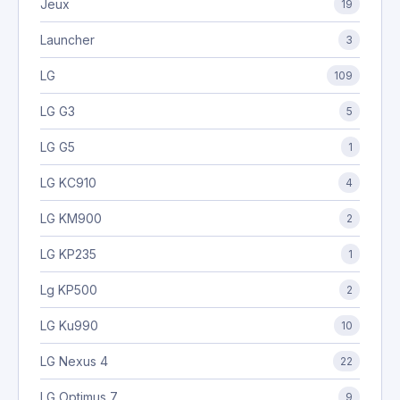
Jeux
19
Launcher
3
LG
109
LG G3
5
LG G5
1
LG KC910
4
LG KM900
2
LG KP235
1
Lg KP500
2
LG Ku990
10
LG Nexus 4
22
LG Optimus 7
9