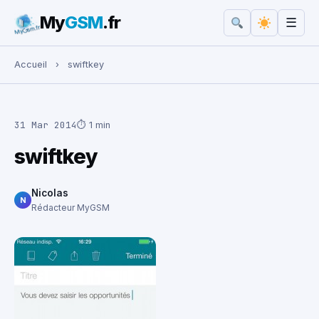
My
GSM
.fr
☰
Rechercher :
Accueil
›
swiftkey
31 Mar 2014
⏱ 1 min
swiftkey
Nicolas
N
Rédacteur MyGSM