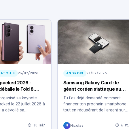
23/07/2026
21/07/2026
WATCH 9
ANDROID
packed 2026 :
Samsung Galaxy Card : le
balle le Fold 8,
géant coréen s’attaque au
 Flip 8 et la Watch 9
secteur bancaire
organisé sa keynote
Tu t’es déjà demandé comment
cked le 22 juillet 2026 à
financer ton prochain smartphone
y a dévoilé sa…
tout en récupérant de l’argent sur
tes achats du…
⏱ 10 min
⏱ 6 mi
Nicolas
N