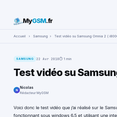
My
GSM
.fr
Rechercher :
Accueil
›
Samsung
›
Test vidéo su Samsung Omnia 2 ( i800
22 Avr 2010
⏱ 1 min
SAMSUNG
Test vidéo su Samsun
Nicolas
N
Rédacteur MyGSM
Voici donc le test vidéo que j’ai réalisé sur le 
fonctionnant sous windows 6.5 et utilisant une in