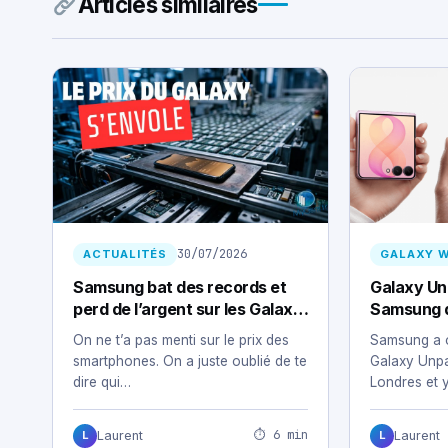
Articles similaires
30/07/2026
ACTUALITÉS
GALAXY 
Samsung bat des records et
Galaxy Un
perd de l’argent sur les Galaxy
Samsung dé
: la mémoire IA dévore ton
l’Ultra, le
On ne t’a pas menti sur le prix des
Samsung a 
smartphone
smartphones. On a juste oublié de te
Galaxy Unpa
dire qui…
Londres et 
⏱ 6 min
Laurent
Laurent
L
L