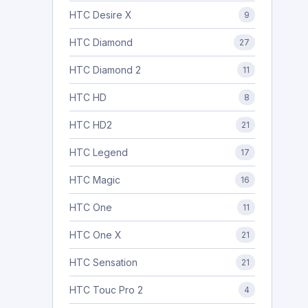
HTC Desire X
9
HTC Diamond
27
HTC Diamond 2
11
HTC HD
8
HTC HD2
21
HTC Legend
17
HTC Magic
16
HTC One
11
HTC One X
21
HTC Sensation
21
HTC Touc Pro 2
4