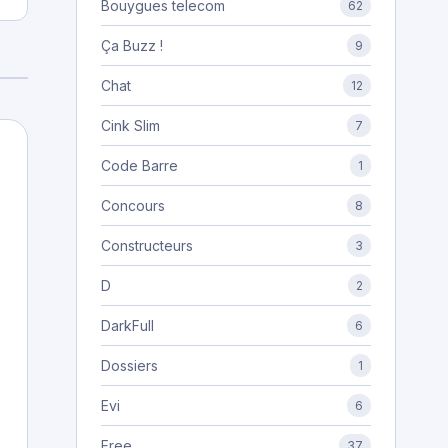
Bouygues telecom
62
Ça Buzz !
9
Chat
12
Cink Slim
7
Code Barre
1
Concours
8
Constructeurs
3
D
2
DarkFull
6
Dossiers
1
Evi
6
Free
37