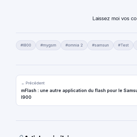
Laissez moi vos c
#I800
#mygsm
#omnia 2
#samsun
#Test
← Précédent
mFlash : une autre application du flash pour le Sam
I900