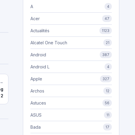
A
4
Acer
47
Actualités
1123
Alcatel One Touch
21
Android
387
Android L
4
Apple
327
 →
ng
Archos
12
 2
Astuces
56
ASUS
11
Bada
17