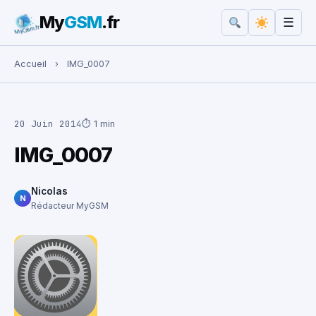
My
GSM
.fr
☰
Rechercher :
Accueil
›
IMG_0007
20 Juin 2014
⏱ 1 min
IMG_0007
Nicolas
N
Rédacteur MyGSM