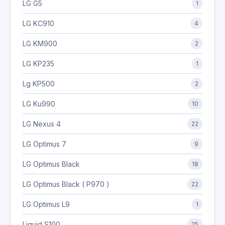
LG G5
1
LG KC910
4
LG KM900
2
LG KP235
1
Lg KP500
2
LG Ku990
10
LG Nexus 4
22
LG Optimus 7
9
LG Optimus Black
18
LG Optimus Black ( P970 )
22
LG Optimus L9
1
Liquid S100
25